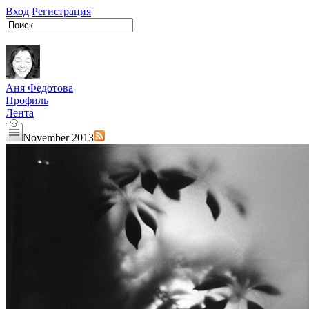
Вход
Регистрация
Аня Федотова
Профиль
Лента
November 2013