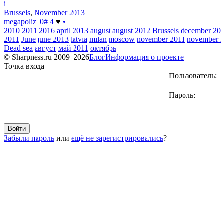
i
Brussels
,
November 2013
megapoliz
0
#
4
♥
•
2010
2011
2016
april 2013
august
august 2012
Brussels
december 2
2011
June
june 2013
latvia
milan
moscow
november 2011
november 
Dead sea
август
май 2011
октябрь
© Sharpness.ru 2009–2026
Блог
Информация о проекте
Точка входа
Пользователь:
Пароль:
Забыли пароль
или
ещё не зарегистрировались
?