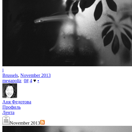
i
Brussels
,
November 2013
megapoliz
0
#
4
♥
•
Аня Федотова
Профиль
Лента
November 2013