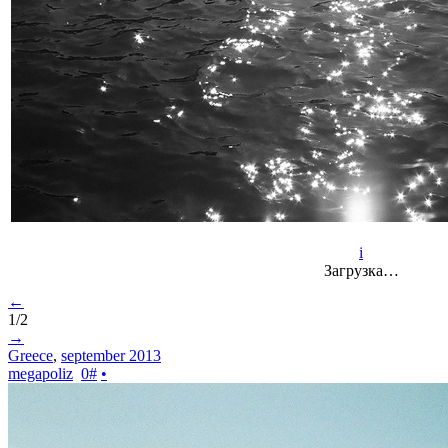
i
Загрузка…
←
1/2
→
Greece
,
september 2013
megapoliz
0
#
•