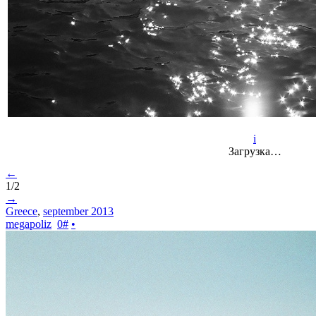
i
Загрузка…
←
1/2
→
Greece
,
september 2013
megapoliz
0
#
•