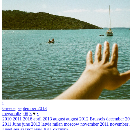
i
Greece
,
september 2013
megapoliz
0
#
3
♥
•
2010
2011
2016
april 2013
august
august 2012
Brussels
december 2
2011
June
june 2013
latvia
milan
moscow
november 2011
november 
Dead sea
август
май 2011
октябрь