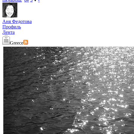
Аня Федотова
Профиль
Лента
Greece