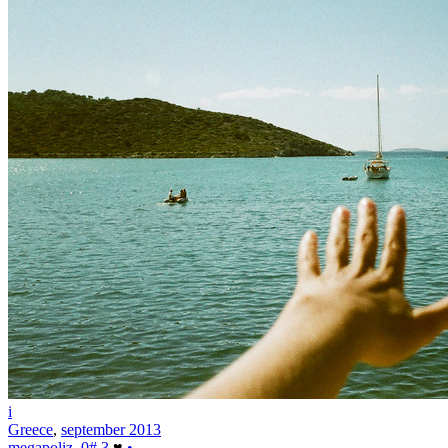
i
Greece
,
september 2013
megapoliz
0
#
3
♥
•