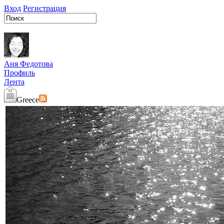
Вход
Регистрация
Аня Федотова
Профиль
Лента
Greece