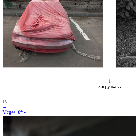
i
Загрузка…
←
1/3
→
Mcgee
0
#
•