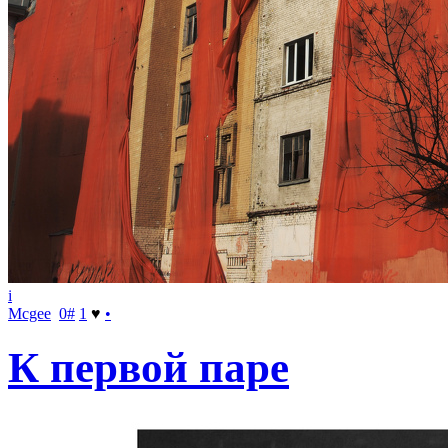
i
Mcgee
0
#
1
♥
•
К первой паре