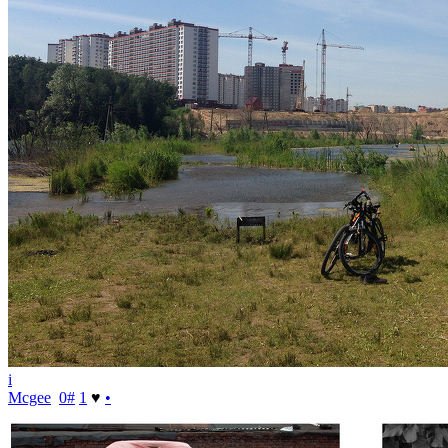
i
Mcgee
0
#
1
♥
•