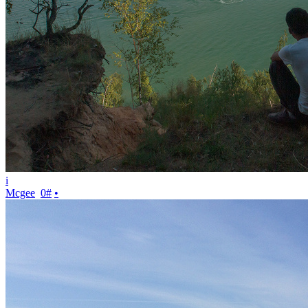
i
Mcgee
0
#
•