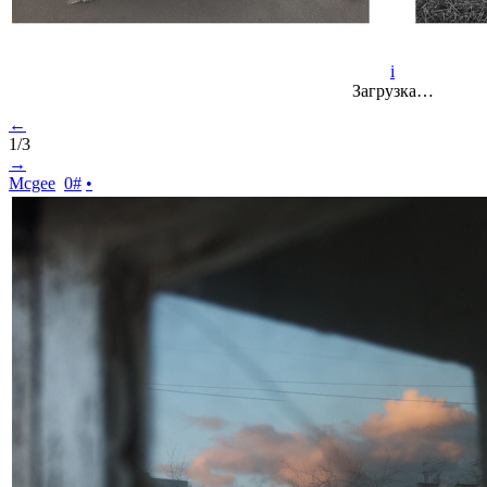
i
Загрузка…
←
1/3
→
Mcgee
0
#
•