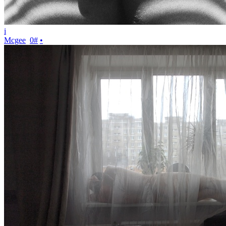
i
Mcgee
0
#
•