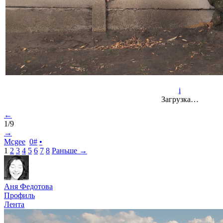
i
Загрузка…
←
1/9
→
Mcgee
0
#
•
1
2
3
4
5
6
7
8
Раньше →
Аня Федотова
Профиль
Лента