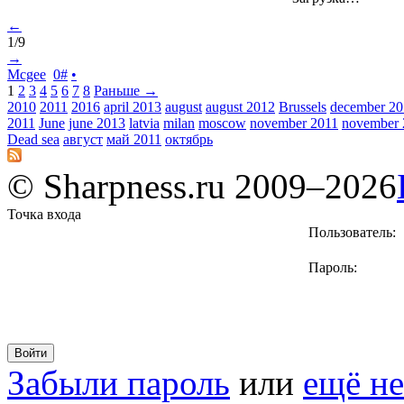
←
1/9
→
Mcgee
0
#
•
1
2
3
4
5
6
7
8
Раньше →
2010
2011
2016
april 2013
august
august 2012
Brussels
december 2
2011
June
june 2013
latvia
milan
moscow
november 2011
november 
Dead sea
август
май 2011
октябрь
© Sharpness.ru 2009–2026
Точка входа
Пользователь:
Пароль:
Забыли пароль
или
ещё не