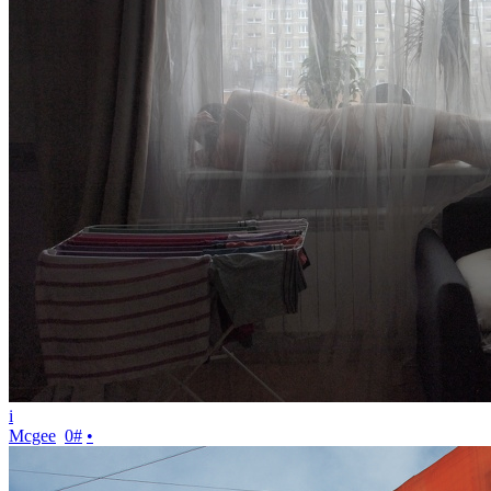
i
Mcgee
0
#
•