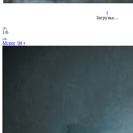
i
Загрузка…
←
1/6
→
Mcgee
0
#
•