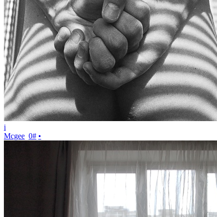
i
Mcgee
0
#
•