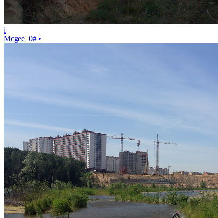
i
Mcgee
0
#
•