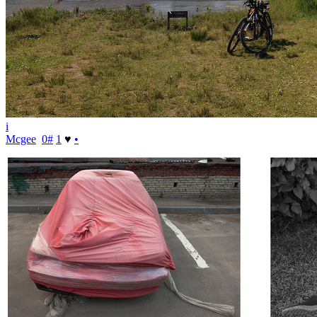
i
Mcgee
0
#
1
♥
•