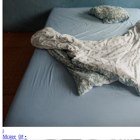
i
Mcgee
0
#
•