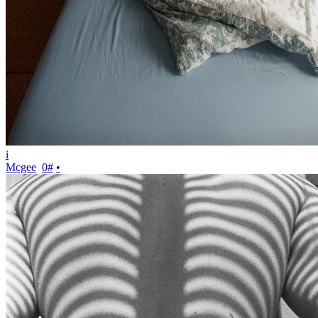
i
Mcgee
0
#
•