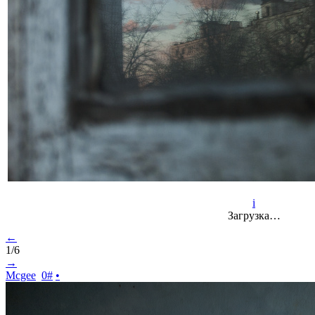
i
Загрузка…
←
1/6
→
Mcgee
0
#
•