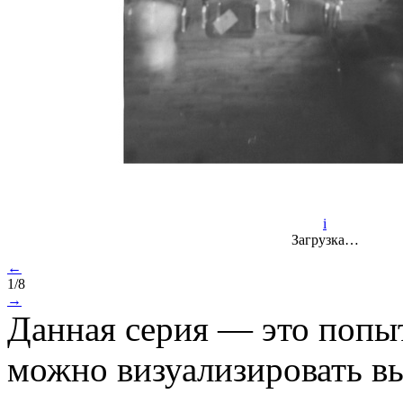
i
Загрузка…
←
1/8
→
Данная серия — это попыт
можно визуализировать в