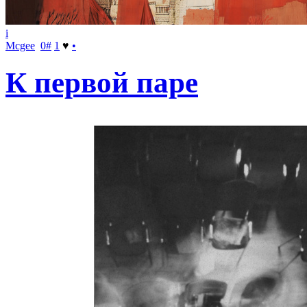
i
Mcgee
0
#
1
♥
•
К первой паре