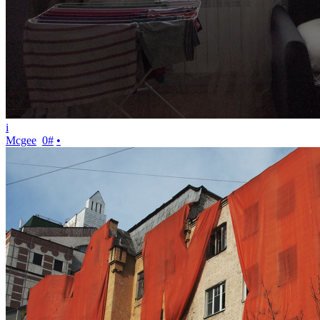
i
Mcgee
0
#
•