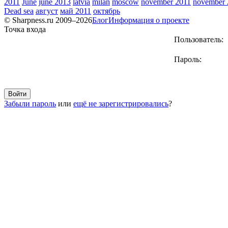
2011
June
june 2013
latvia
milan
moscow
november 2011
november 
Dead sea
август
май 2011
октябрь
© Sharpness.ru 2009–2026
Блог
Информация о проекте
Точка входа
Пользователь:
Пароль:
Забыли пароль
или
ещё не зарегистрировались
?