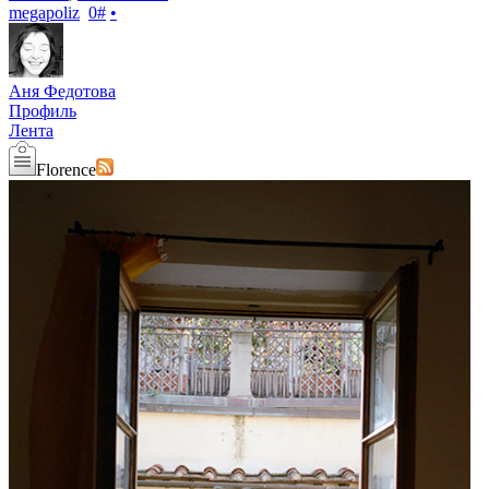
megapoliz
0
#
•
Аня Федотова
Профиль
Лента
Florence