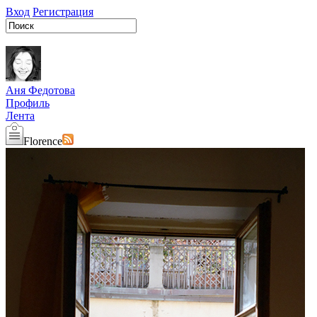
Вход
Регистрация
Аня Федотова
Профиль
Лента
Florence