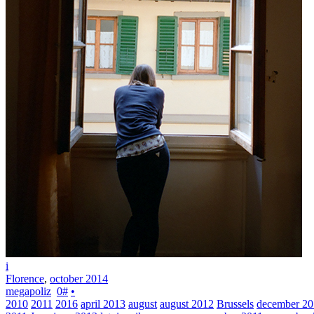
i
Florence
,
october 2014
megapoliz
0
#
•
2010
2011
2016
april 2013
august
august 2012
Brussels
december 2