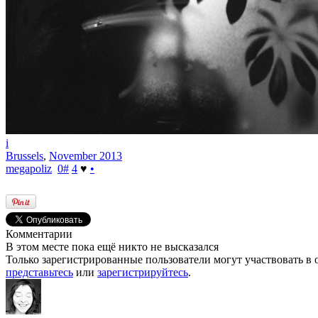
i
Brussels
,
November 2013
megapoliz
0
#
4
♥
•
Комментарии
В этом месте пока ещё никто не высказался
Только зарегистрированные пользователи могут участвовать в 
представьтесь
или
зарегистрируйтесь
.