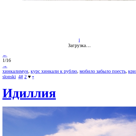
i
Загрузка…
←
1/16
→
хинкалимун
,
курс хинкали к рублю
,
мобило забыло поесть
,
кри
slonski
4
#
2
♥
•
Идиллия