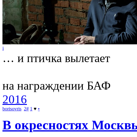
i
… и птичка вылетает
на награждении БАФ
2016
borisovris
2
#
1
♥
•
В окресностях Москв