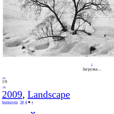
i
Загрузка…
←
1/9
→
2009
,
Landscape
borisovris
3
#
4
♥
•