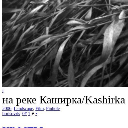
i
на реке Каширка/Kashirka o
2006
,
Landscape
,
Film
,
Pinhole
borisovris
0
#
1
♥
•