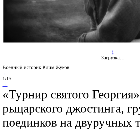
i
Загрузка…
Военный историк Клим Жуков
←
1/15
→
«Турнир святого Георгия»
рыцарского джостинга, г
поединков на двуручных т