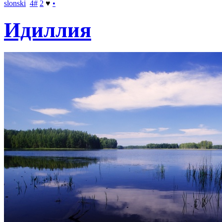
slonski
4
#
2
♥
•
Идиллия