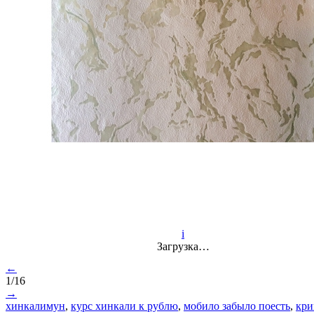
i
Загрузка…
←
1/16
→
хинкалимун
,
курс хинкали к рублю
,
мобило забыло поесть
,
кри