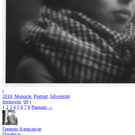
i
2010
,
Monocle
,
Portrait
,
Silverprint
borisovris
0
#
•
1
2
3
4
5
6
7
8
Раньше →
Гривин Александр
Профиль