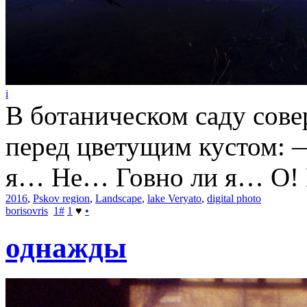
i
В ботаническом саду сов
перед цветущим кустом:
я… Не… Говно ли я… О! 
2016
,
Pskov region
,
Landscape
,
lake Veryato
,
digital photo
borisovris
1
#
1
♥
•
однажды