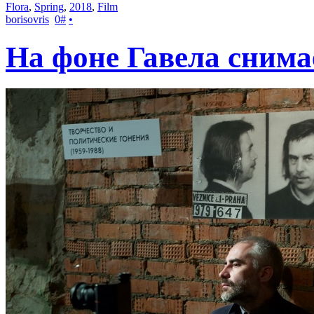
Flora
,
Spring
,
2018
,
Film
borisovris
0
#
•
На фоне Гавела сним