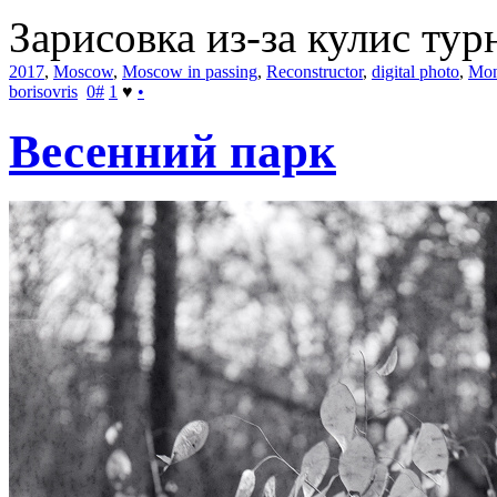
Зарисовка из-за кулис тур
2017
,
Moscow
,
Moscow in passing
,
Reconstructor
,
digital photo
,
Mon
borisovris
0
#
1
♥
•
Весенний парк