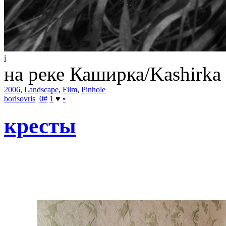
i
на реке Каширка/Kashirka o
2006
,
Landscape
,
Film
,
Pinhole
borisovris
0
#
1
♥
•
кресты