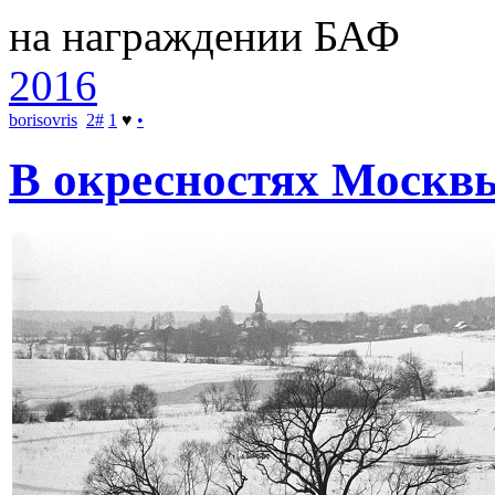
на награждении БАФ
2016
borisovris
2
#
1
♥
•
В окресностях Москв