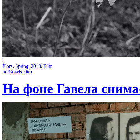
i
Flora
,
Spring
,
2018
,
Film
borisovris
0
#
•
На фоне Гавела сним