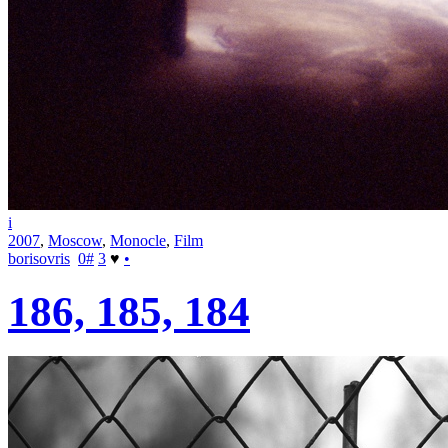
i
2007
,
Moscow
,
Monocle
,
Film
borisovris
0
#
3
♥
•
186, 185, 184