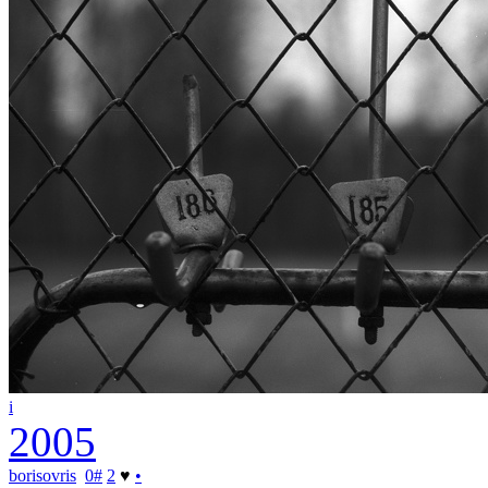
i
2005
borisovris
0
#
2
♥
•