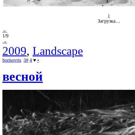
i
Загрузка…
←
1/9
→
2009
,
Landscape
borisovris
3
#
4
♥
•
весной