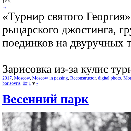
1/15
→
«Турнир святого Георгия»
рыцарского джостинга, г
поединков на двуручных т
Зарисовка из-за кулис тур
2017
,
Moscow
,
Moscow in passing
,
Reconstructor
,
digital photo
,
Mon
borisovris
0
#
1
♥
•
Весенний парк