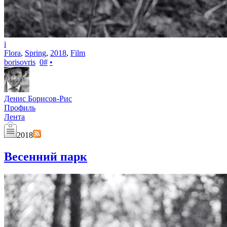
i
Flora
,
Spring
,
2018
,
Film
borisovris
0
#
•
Денис Борисов-Рис
Профиль
Лента
2018
Весенний парк