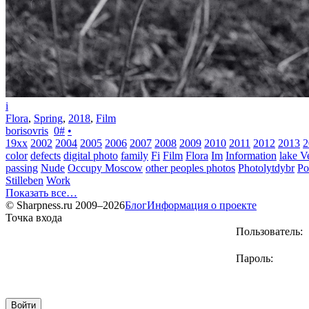
i
Flora
,
Spring
,
2018
,
Film
borisovris
0
#
•
19xx
2002
2004
2005
2006
2007
2008
2009
2010
2011
2012
2013
2
color
defects
digital photo
family
Fi
Film
Flora
Im
Information
lake V
passing
Nude
Occupy Moscow
other peoples photos
Photolytdybr
Po
Stilleben
Work
Показать все…
© Sharpness.ru 2009–2026
Блог
Информация о проекте
Точка входа
Пользователь:
Пароль: