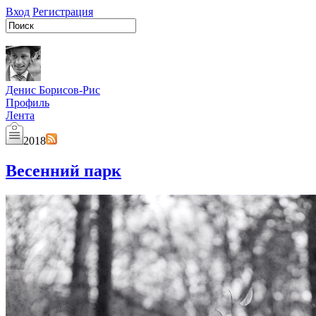
Вход
Регистрация
Денис Борисов-Рис
Профиль
Лента
2018
Весенний парк