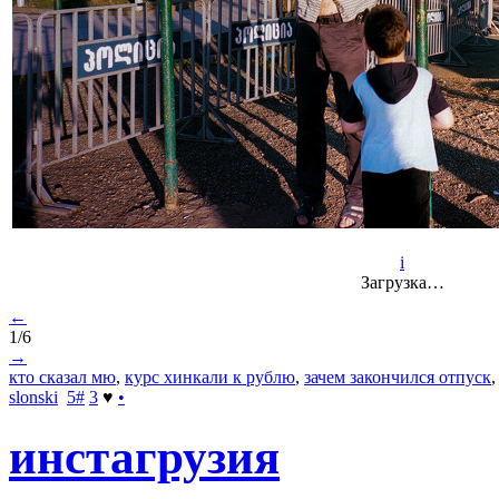
i
Загрузка…
←
1/6
→
кто сказал мю
,
курс хинкали к рублю
,
зачем закончился отпуск
slonski
5
#
3
♥
•
инстагрузия