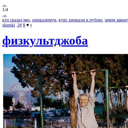
←
1/4
→
кто сказал мю
,
хинкалимун
,
курс хинкали к рублю
,
зачем закон
slonski
2
#
8
♥
•
физкультджоба