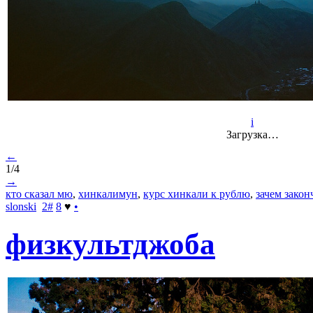
i
Загрузка…
←
1/4
→
кто сказал мю
,
хинкалимун
,
курс хинкали к рублю
,
зачем закон
slonski
2
#
8
♥
•
физкультджоба