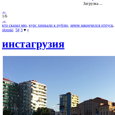
Загрузка…
←
1/6
→
кто сказал мю
,
курс хинкали к рублю
,
зачем закончился отпуск
slonski
5
#
3
♥
•
инстагрузия