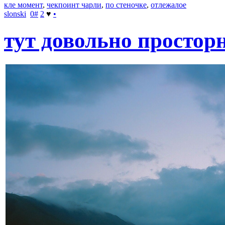
кле момент
,
чекпоинт чарли
,
по стеночке
,
отлежалое
slonski
0
#
2
♥
•
тут довольно простор