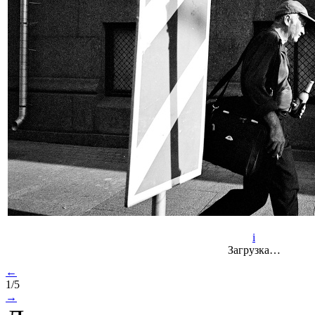
i
Загрузка…
←
1/5
→