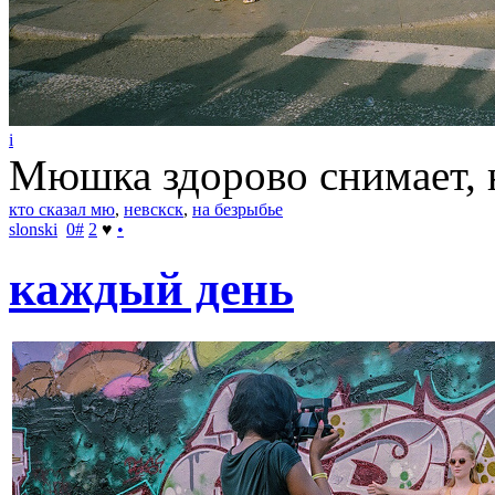
i
Мюшка здорово снимает, н
кто сказал мю
,
невскск
,
на безрыбье
slonski
0
#
2
♥
•
каждый день