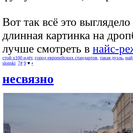
Вот так всё это выглядел
длинная картинка на дропб
лучше смотреть в
найс-р
стой x100 идёт
,
город европейских стандартов
,
такая дуэль
,
най
slonski
7
#
9
♥
•
несвязно