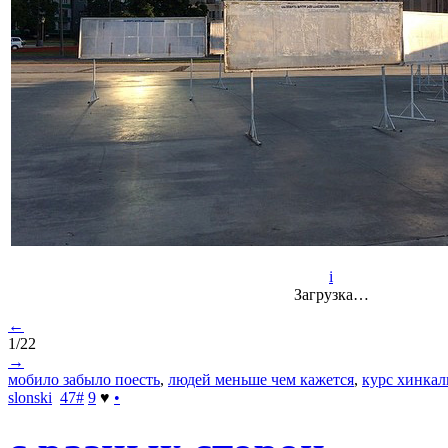
i
Загрузка…
←
1/22
→
мобило забыло поесть
,
людей меньше чем кажется
,
курс хинкал
slonski
47
#
9
♥
•