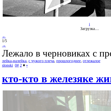
i
Загрузка…
←
1/5
→
Лежало в черновиках с про
лейка-налейка
,
с чужого плеча
,
прошлогоднее
,
отлежалое
slonski
0
#
2
♥
•
кто-кто в железяке жи