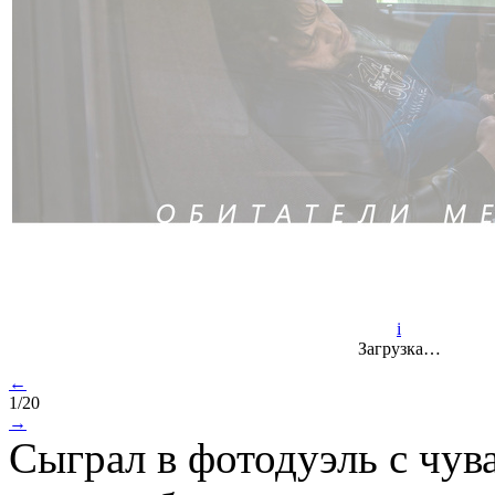
i
Загрузка…
←
1/20
→
Сыграл в фотодуэль с чув