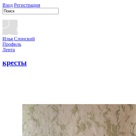
Вход
Регистрация
Илья Слонский
Профиль
Лента
кресты