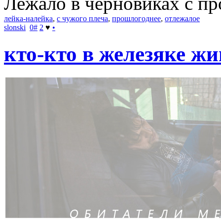
Лежало в черновиках с про
лейка-налейка
,
с чужого плеча
,
прошлогоднее
,
отлежалое
slonski
0
#
2
♥
•
кто-кто в железяке жи