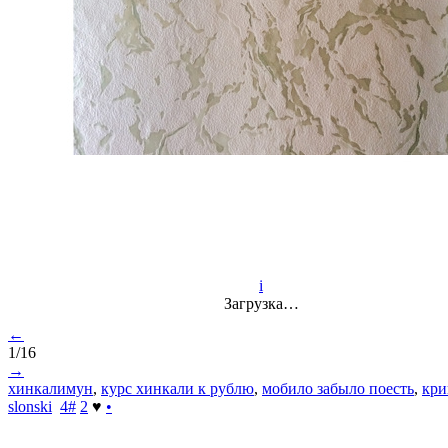
i
Загрузка…
←
1/16
→
хинкалимун
,
курс хинкали к рублю
,
мобило забыло поесть
,
кри
slonski
4
#
2
♥
•