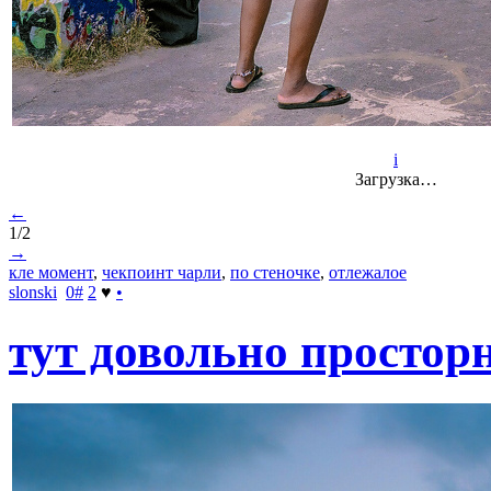
i
Загрузка…
←
1/2
→
кле момент
,
чекпоинт чарли
,
по стеночке
,
отлежалое
slonski
0
#
2
♥
•
тут довольно простор