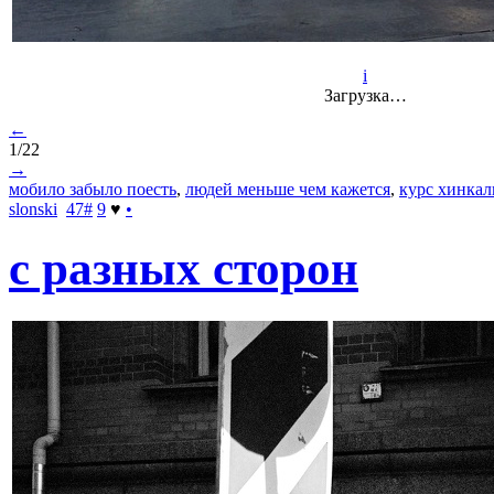
i
Загрузка…
←
1/22
→
мобило забыло поесть
,
людей меньше чем кажется
,
курс хинкал
slonski
47
#
9
♥
•
с разных сторон