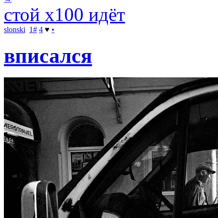
стой x100 идёт
slonski
1
#
4
♥
•
вписался