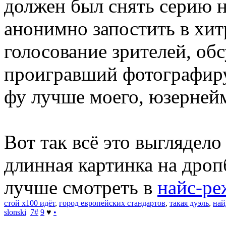
должен был снять серию н
анонимно запостить в хи
голосование зрителей, обс
проигравший фотографируе
фу лучше моего, юзернейм
Вот так всё это выглядел
длинная картинка на дропб
лучше смотреть в
найс-р
стой x100 идёт
,
город европейских стандартов
,
такая дуэль
,
най
slonski
7
#
9
♥
•