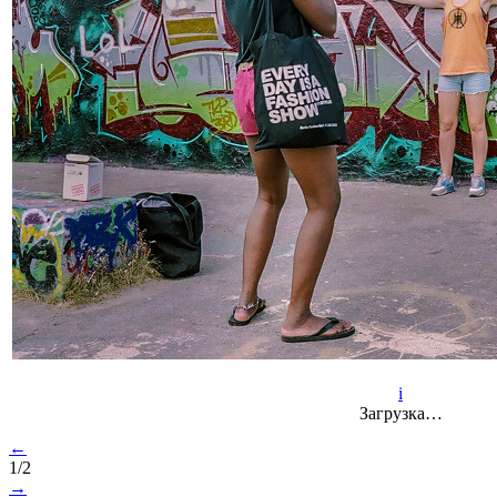
i
Загрузка…
←
1/2
→