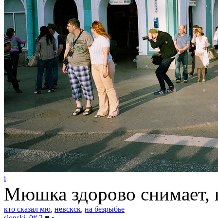
i
Мюшка здорово снимает, н
кто сказал мю
,
невскск
,
на безрыбье
slonski
0
#
2
♥
•