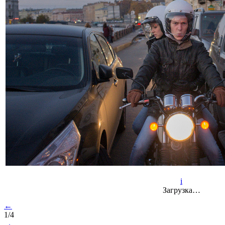
i
Загрузка…
←
1/4
→