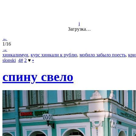
i
Загрузка…
←
1/16
→
хинкалимун
,
курс хинкали к рублю
,
мобило забыло поесть
,
кри
slonski
4
#
2
♥
•
спину свело