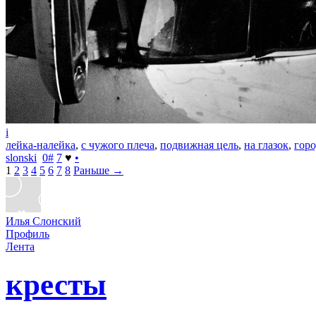
i
лейка-налейка
,
с чужого плеча
,
подвижная цель
,
на глазок
,
горо
slonski
0
#
7
♥
•
1
2
3
4
5
6
7
8
Раньше →
Илья Слонский
Профиль
Лента
кресты