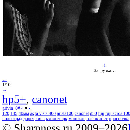
i
Загрузка…
←
1/10
→
hp5+
,
canonet
grivin
0
#
4
♥
•
120
135
40мм
agfa vista 400
arista100
canonet
d50
fuji
fuji acros 10
волгоград
дарья
киев
кэнонмарк
монокль
плёнкинет
просрочка
© Sharpness.ru 2009–2026