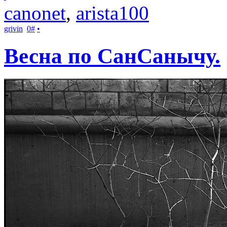
canonet
,
arista100
grivin
0
#
•
Весна по СанСанычу.