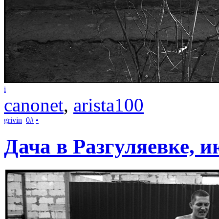
i
canonet
,
arista100
grivin
0
#
•
Дача в Разгуляевке, и