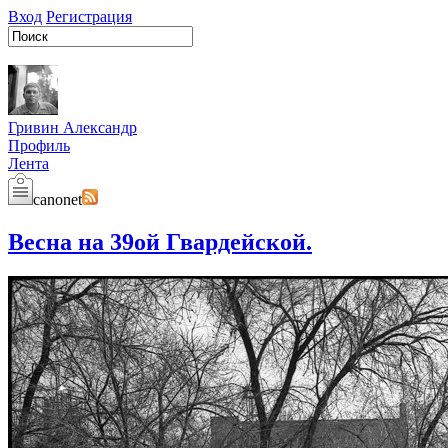
Вход
Регистрация
Гривин Александр
Профиль
Лента
canonet
Весна на 39ой Гвардейской.