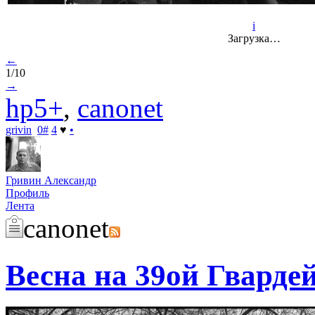
i
Загрузка…
←
1/10
→
hp5+
,
canonet
grivin
0
#
4
♥
•
Гривин Александр
Профиль
Лента
canonet
Весна на 39ой Гварде