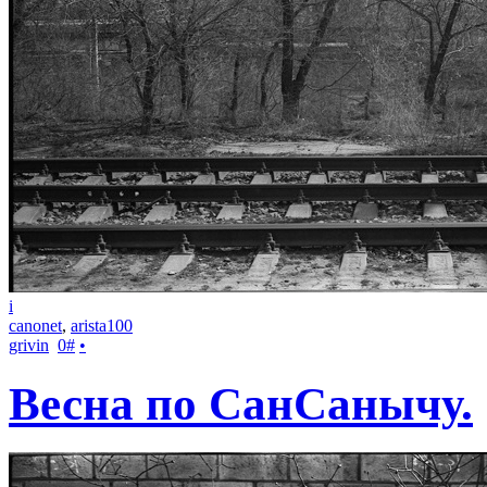
i
canonet
,
arista100
grivin
0
#
•
Весна по СанСанычу.