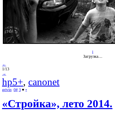
i
Загрузка…
←
1/13
→
hp5+
,
canonet
grivin
0
#
3
♥
•
«Стройка», лето 2014.