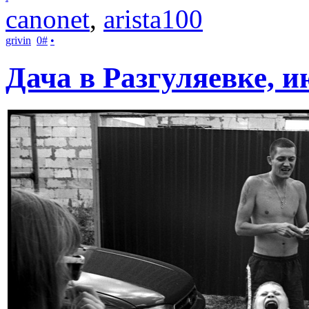
canonet
,
arista100
grivin
0
#
•
Дача в Разгуляевке, и