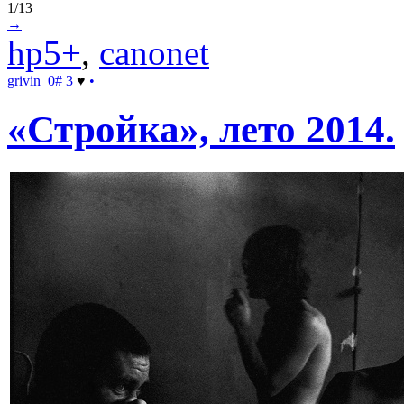
1/13
→
hp5+
,
canonet
grivin
0
#
3
♥
•
«Стройка», лето 2014.