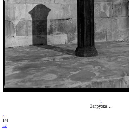
i
Загрузка…
←
1/4
→