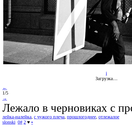
i
Загрузка…
←
1/5
→
Лежало в черновиках с про
лейка-налейка
,
с чужого плеча
,
прошлогоднее
,
отлежалое
slonski
0
#
2
♥
•