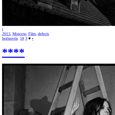
i
2013
,
Moscow
,
Film
,
defects
borisovris
1
#
3
♥
•
****