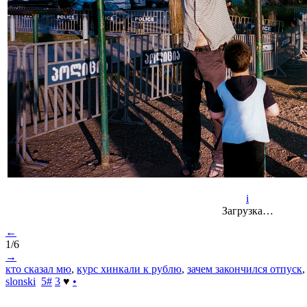
i
Загрузка…
←
1/6
→
кто сказал мю
,
курс хинкали к рублю
,
зачем закончился отпуск
slonski
5
#
3
♥
•