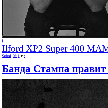
i
Ilford XP2 Super 400 MA
Sobol
0
#
1
♥
•
Банда Стампа правит