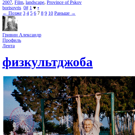
2007
,
Film
,
landscape
,
Province of Pskov
borisovris
0
#
1
♥
•
← Позже
3
4
5
6
7
8
9
10
Раньше →
Гривин Александр
Профиль
Лента
физкультджоба