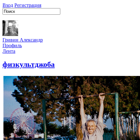
Вход
Регистрация
Гривин Александр
Профиль
Лента
физкультджоба