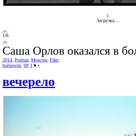
i
Загрузка…
←
1/6
→
Саша Орлов оказался в бо
2014
,
Portrait
,
Moscow
,
Film
borisovris
0
#
3
♥
•
вечерело