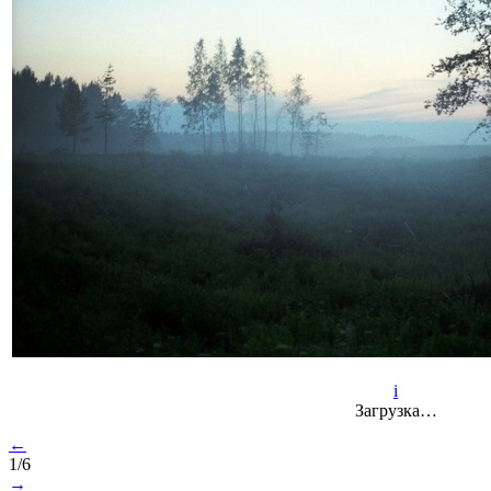
i
Загрузка…
←
1/6
→