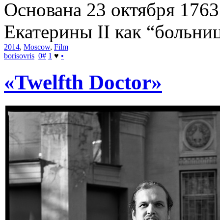
Основана 23 октября 1763
Екатерины II как “больни
2014
,
Moscow
,
Film
borisovris
0
#
1
♥
•
«Twelfth Doctor»