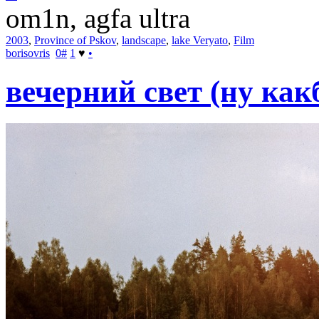
om1n, agfa ultra
2003
,
Province of Pskov
,
landscape
,
lake Veryato
,
Film
borisovris
0
#
1
♥
•
вечерний свет (ну как