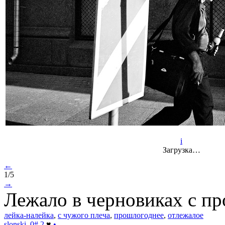
i
Загрузка…
←
1/5
→
Лежало в черновиках с про
лейка-налейка
,
с чужого плеча
,
прошлогоднее
,
отлежалое
slonski
0
#
2
♥
•