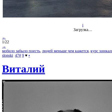
i
Загрузка…
←
1/22
→
мобило забыло поесть
,
людей меньше чем кажется
,
курс хинкал
slonski
47
#
9
♥
•
Виталий