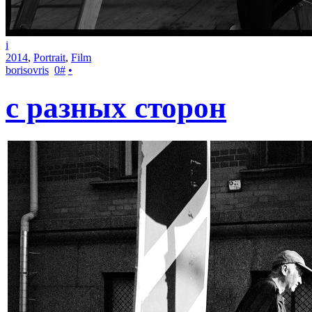
i
2014
,
Portrait
,
Film
borisovris
0
#
•
с разных сторон