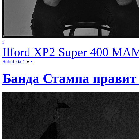
i
Ilford XP2 Super 400 MA
Sobol
0
#
1
♥
•
Банда Стампа правит