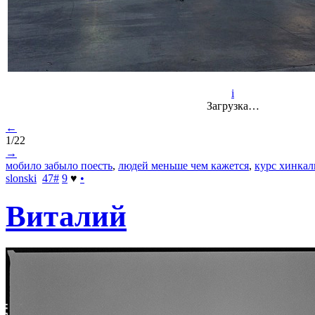
i
Загрузка…
←
1/22
→
мобило забыло поесть
,
людей меньше чем кажется
,
курс хинкал
slonski
47
#
9
♥
•
Виталий