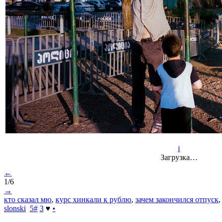
i
Загрузка…
←
1/6
→
кто сказал мю
,
курс хинкали к рублю
,
зачем закончился отпуск
slonski
5
#
3
♥
•