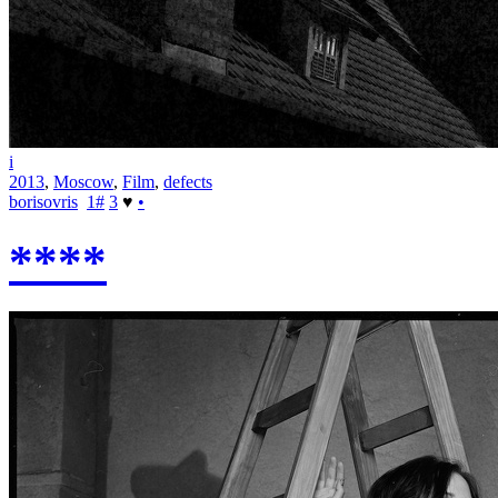
i
2013
,
Moscow
,
Film
,
defects
borisovris
1
#
3
♥
•
****