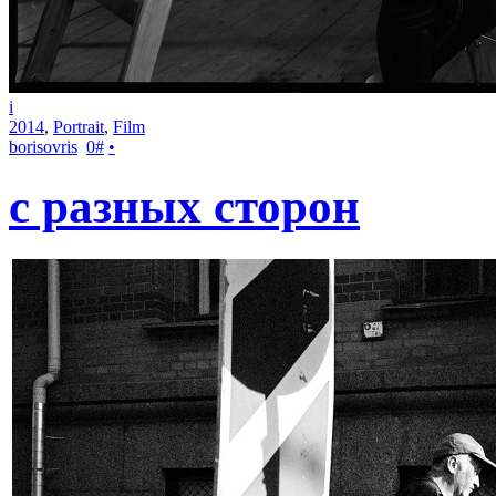
i
2014
,
Portrait
,
Film
borisovris
0
#
•
с разных сторон