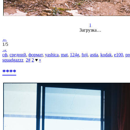
i
Загрузка…
←
1/5
→
сф
,
средний
,
формат
,
yashica
,
mat
,
124g
,
fuji
,
astia
,
kodak
,
e100
,
pr
squadgazzz
2
#
2
♥
•
****