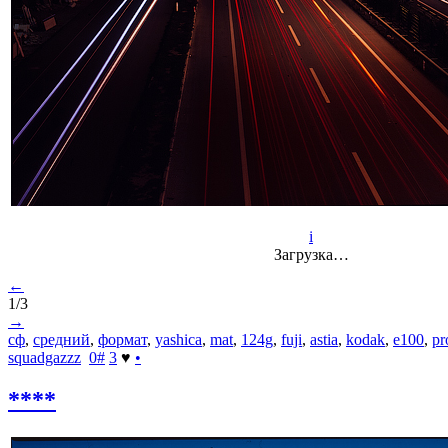
i
Загрузка…
←
1/3
→
сф
,
средний
,
формат
,
yashica
,
mat
,
124g
,
fuji
,
astia
,
kodak
,
e100
,
pr
squadgazzz
0
#
3
♥
•
****