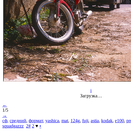
i
Загрузка…
←
1/5
→
сф
,
средний
,
формат
,
yashica
,
mat
,
124g
,
fuji
,
astia
,
kodak
,
e100
,
pr
squadgazzz
2
#
2
♥
•