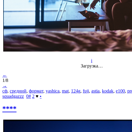
i
Загрузка…
←
1/8
→
сф
,
средний
,
формат
,
yashica
,
mat
,
124g
,
fuji
,
astia
,
kodak
,
e100
,
pr
squadgazzz
0
#
2
♥
•
****