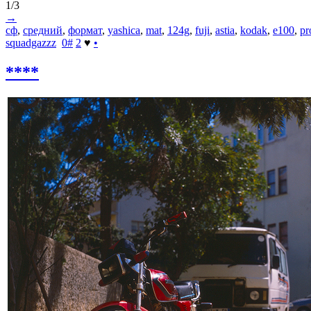
1/3
→
сф
,
средний
,
формат
,
yashica
,
mat
,
124g
,
fuji
,
astia
,
kodak
,
e100
,
pr
squadgazzz
0
#
2
♥
•
****