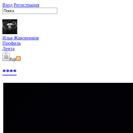
Вход
Регистрация
Илья Жаворонков
Профиль
Лента
fuji
****