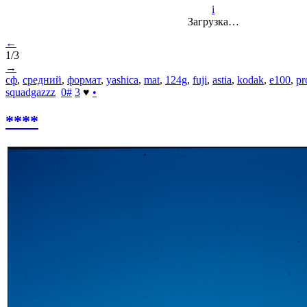
i
Загрузка…
←
1/3
→
сф
,
средний
,
формат
,
yashica
,
mat
,
124g
,
fuji
,
astia
,
kodak
,
e100
,
pr
squadgazzz
0
#
3
♥
•
****