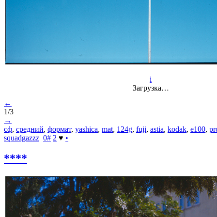
i
Загрузка…
←
1/3
→
сф
,
средний
,
формат
,
yashica
,
mat
,
124g
,
fuji
,
astia
,
kodak
,
e100
,
pr
squadgazzz
0
#
2
♥
•
****