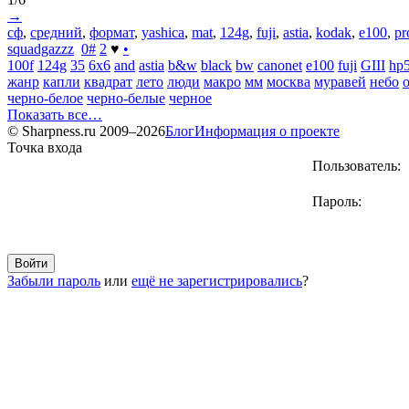
→
сф
,
средний
,
формат
,
yashica
,
mat
,
124g
,
fuji
,
astia
,
kodak
,
e100
,
pr
squadgazzz
0
#
2
♥
•
100f
124g
35
6x6
and
astia
b&w
black
bw
canonet
e100
fuji
GIII
hp
жанр
капли
квадрат
лето
люди
макро
мм
москва
муравей
небо
черно-белое
черно-белые
черное
Показать все…
© Sharpness.ru 2009–2026
Блог
Информация о проекте
Точка входа
Пользователь:
Пароль:
Забыли пароль
или
ещё не зарегистрировались
?