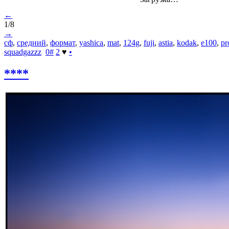
←
1/8
→
сф
,
средний
,
формат
,
yashica
,
mat
,
124g
,
fuji
,
astia
,
kodak
,
e100
,
pr
squadgazzz
0
#
2
♥
•
****