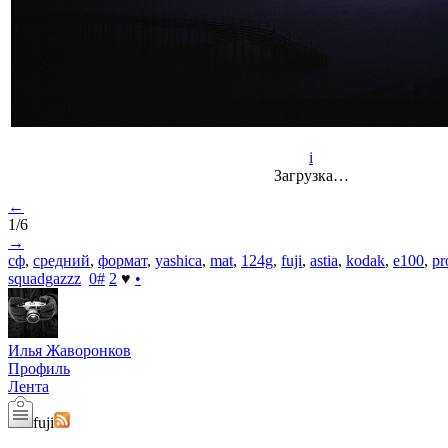
i
Загрузка…
←
1/6
→
сф
,
средний
,
формат
,
yashica
,
mat
,
124g
,
fuji
,
astia
,
kodak
,
e100
,
pr
squadgazzz
0
#
2
♥
•
Илья Жаворонков
Профиль
Лента
fuji