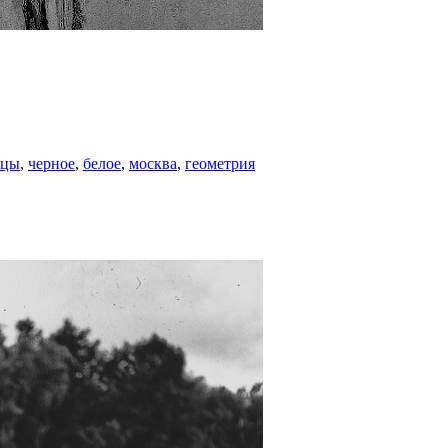
ицы
,
черное
,
белое
,
москва
,
геометрия