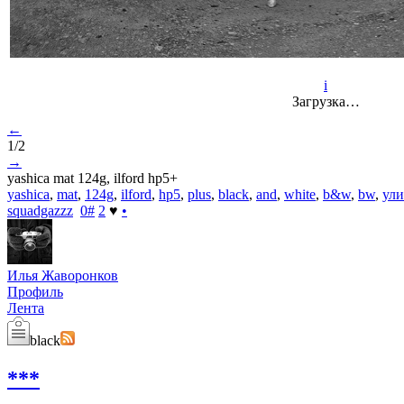
i
Загрузка…
←
1/2
→
yashica mat 124g, ilford hp5+
yashica
,
mat
,
124g
,
ilford
,
hp5
,
plus
,
black
,
and
,
white
,
b&w
,
bw
,
ул
squadgazzz
0
#
2
♥
•
Илья Жаворонков
Профиль
Лента
black
***