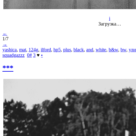
i
Загрузка…
←
1/7
→
yashica
,
mat
,
124g
,
ilford
,
hp5
,
plus
,
black
,
and
,
white
,
b&w
,
bw
,
ул
squadgazzz
0
#
3
♥
•
***