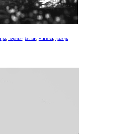
ицы
,
черное
,
белое
,
москва
,
дождь