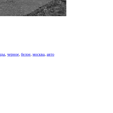
ицы
,
черное
,
белое
,
москва
,
авто