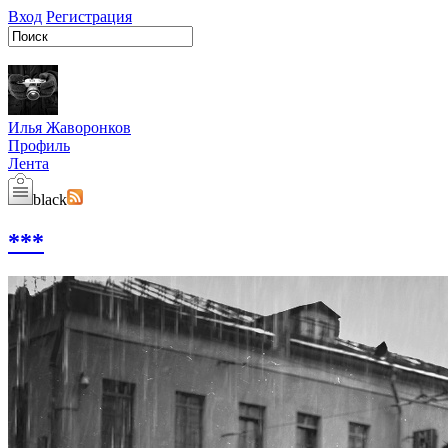
Вход
Регистрация
Илья Жаворонков
Профиль
Лента
black
***