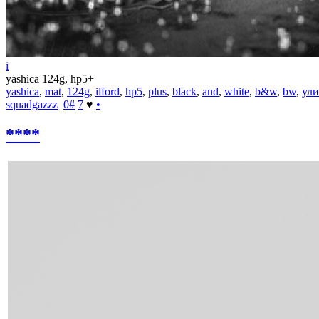
i
yashica 124g, hp5+
yashica
,
mat
,
124g
,
ilford
,
hp5
,
plus
,
black
,
and
,
white
,
b&w
,
bw
,
ул
squadgazzz
0
#
7
♥
•
****