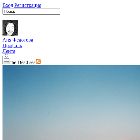
Вход
Регистрация
Аня Федотова
Профиль
Лента
the Dead sea