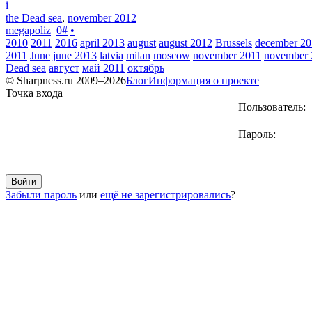
i
the Dead sea
,
november 2012
megapoliz
0
#
•
2010
2011
2016
april 2013
august
august 2012
Brussels
december 2
2011
June
june 2013
latvia
milan
moscow
november 2011
november 
Dead sea
август
май 2011
октябрь
© Sharpness.ru 2009–2026
Блог
Информация о проекте
Точка входа
Пользователь:
Пароль:
Забыли пароль
или
ещё не зарегистрировались
?