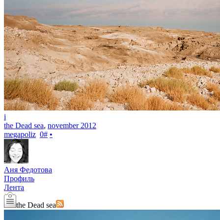
i
the Dead sea
,
november 2012
megapoliz
0
#
•
Аня Федотова
Профиль
Лента
the Dead sea