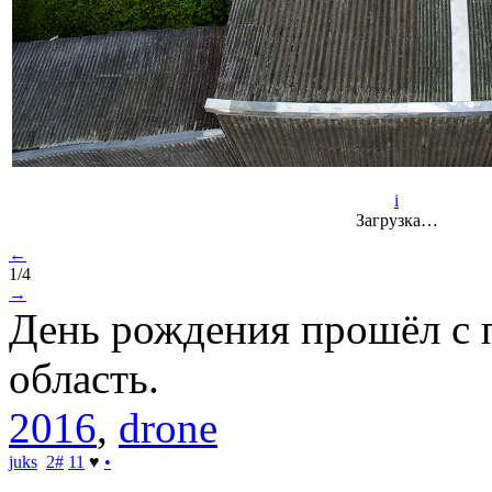
i
Загрузка…
←
1/4
→
День рождения прошёл с п
область.
2016
,
drone
juks
2
#
11
♥
•