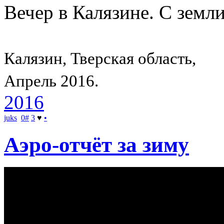
Вечер в Калязине. С земли
Калязин, Тверская область,
Апрель 2016.
2016
juks
0
#
3
♥
•
Аэро-отчёт за зиму