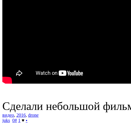
Сделали небольшой фильм
видео
,
2016
,
drone
juks
0
#
1
♥
•