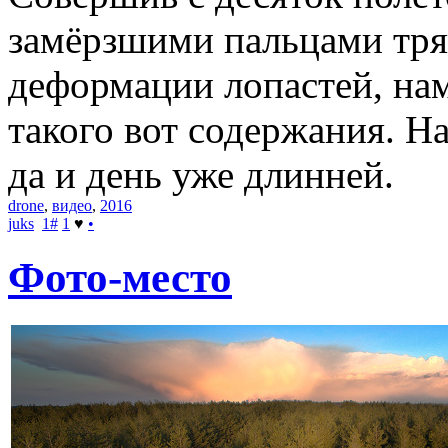
замёрзшими пальцами тря
деформации лопастей, нам
такого вот содержания. Н
да и день уже длинней.
drone
,
видео
,
2016
juks
1
#
1
♥
•
Фото-место