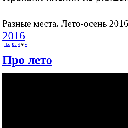
Разные места. Лето-осень 2016
2016
juks
0
#
4
♥
•
Про лето