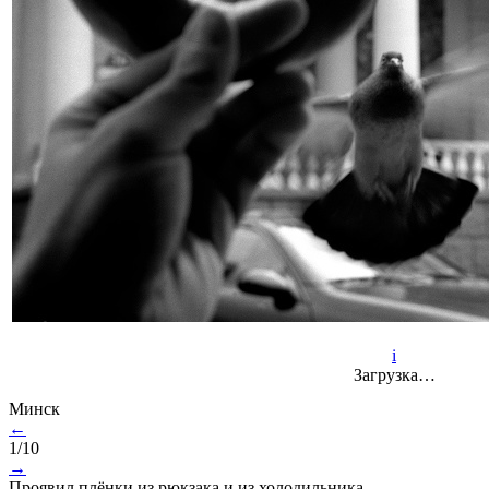
i
Загрузка…
Минск
←
1/10
→
Проявил плёнки из рюкзака и из холодильника.