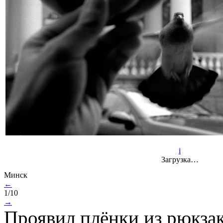
i
Загрузка…
Минск
←
1/10
→
Проявил плёнки из рюкзак