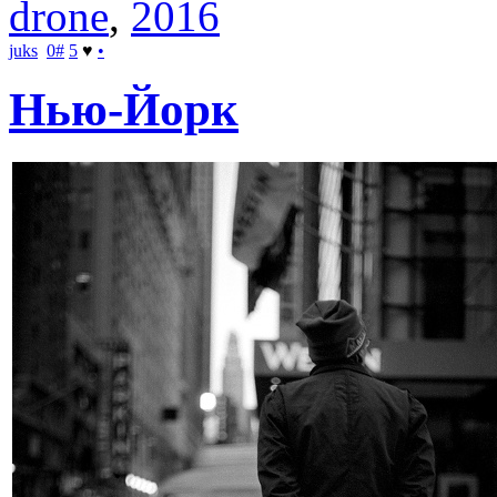
drone
,
2016
juks
0
#
5
♥
•
Нью-Йорк