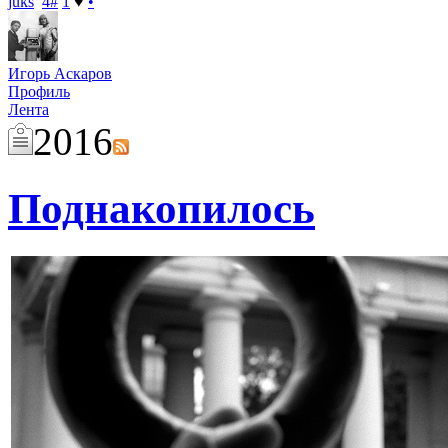
juks
4
#
1
♥
•
Игорь Аскаров
Профиль
Лента
2016
Поднакопилось