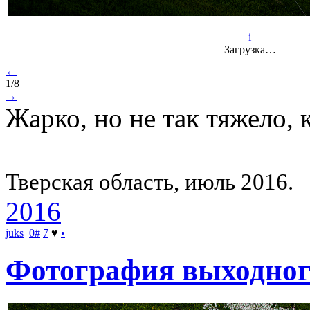
i
Загрузка…
←
1/8
→
Жарко, но не так тяжело, к
Тверская область, июль 2016.
2016
juks
0
#
7
♥
•
Фотография выходног