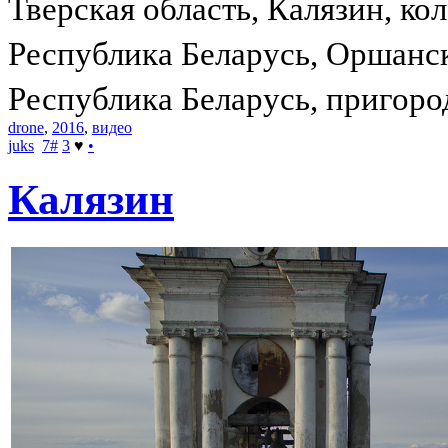
Тверская область, Калязин, ко
Республика Беларусь, Оршанс
Республика Беларусь, пригоро
drone
,
2016
,
видео
juks
7
#
3
♥
•
Калязин