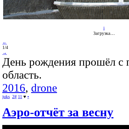
i
Загрузка…
←
1/4
→
День рождения прошёл с п
область.
2016
,
drone
juks
2
#
11
♥
•
Аэро-отчёт за весну