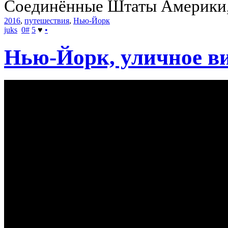
Соединённые Штаты Америки, 
2016
,
путешествия
,
Нью-Йорк
juks
0
#
5
♥
•
Нью-Йорк, уличное в