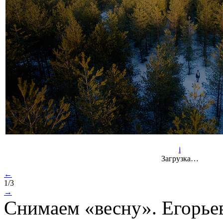
i
Загрузка…
←
1/3
→
Снимаем «весну». Егорьев