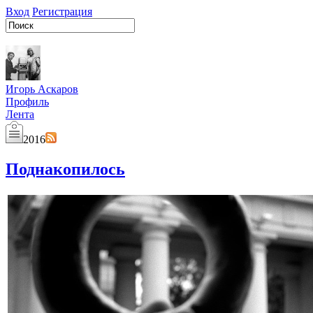
Вход
Регистрация
Игорь Аскаров
Профиль
Лента
2016
Поднакопилось