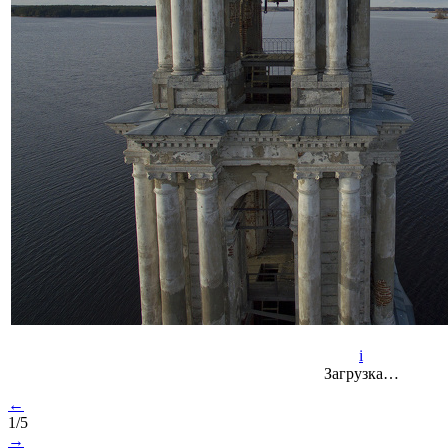
i
Загрузка…
←
1/5
→