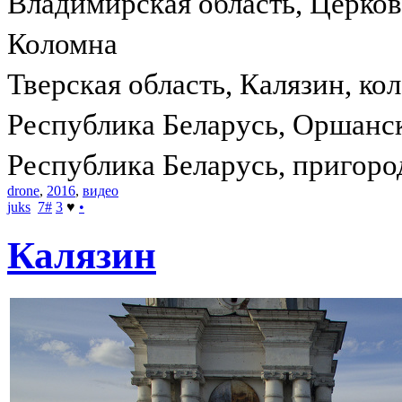
Владимирская область, Церко
Коломна
Тверская область, Калязин, ко
Республика Беларусь, Оршанс
Республика Беларусь, пригоро
drone
,
2016
,
видео
juks
7
#
3
♥
•
Калязин