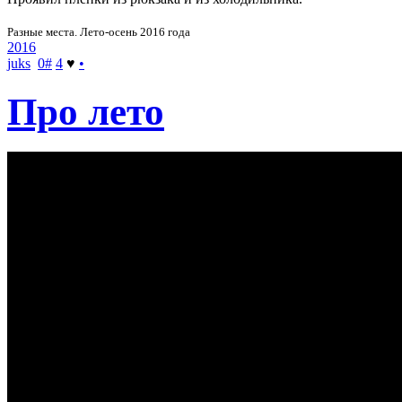
Разные места. Лето-осень 2016 года
2016
juks
0
#
4
♥
•
Про лето