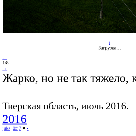
i
Загрузка…
←
1/8
→
Жарко, но не так тяжело, к
Тверская область, июль 2016.
2016
juks
0
#
7
♥
•