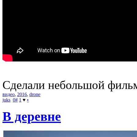
Сделали небольшой фильм
видео
,
2016
,
drone
juks
0
#
1
♥
•
В деревне