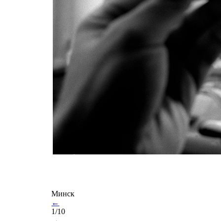
Минск
←
1/10
→