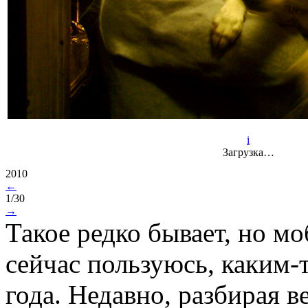
i
Загрузка…
2010
←
1/30
→
Такое редко бывает, но м
сейчас пользуюсь, каким-
года. Недавно, разбирая 