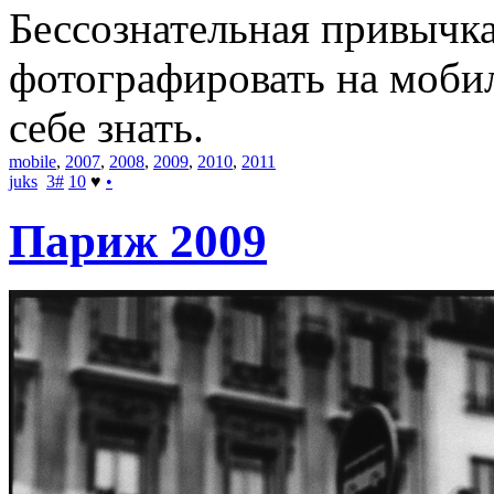
Бессознательная привычка
фотографировать на мобил
себе знать.
mobile
,
2007
,
2008
,
2009
,
2010
,
2011
juks
3
#
10
♥
•
Париж 2009