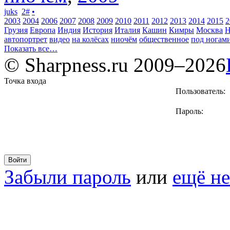
juks
2
#
•
2003
2004
2006
2007
2008
2009
2010
2011
2012
2013
2014
2015
2
Грузия
Европа
Индия
История
Италия
Кашин
Кимры
Москва
Н
автопортрет
видео
на колёсах
ниочём
общественное
под ногам
Показать все…
© Sharpness.ru 2009–2026
Точка входа
Пользователь:
Пароль:
Забыли пароль
или
ещё не