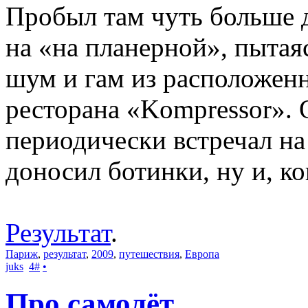
Пробыл там чуть больше д
на «на планерной», пытая
шум и гам из расположенн
ресторана «Kompressor». 
периодически встречал на
доносил ботинки, ну и, ко
Результат
.
Париж
,
результат
,
2009
,
путешествия
,
Европа
juks
4
#
•
Про самолёт