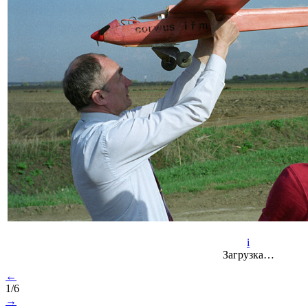
i
Загрузка…
←
1/6
→