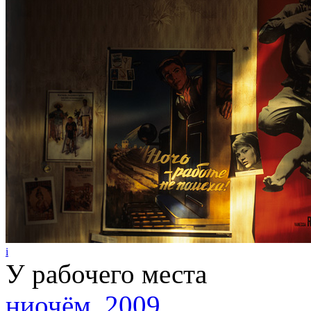
i
У рабочего места
ниочём
,
2009