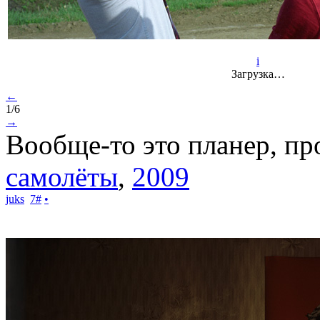
i
Загрузка…
←
1/6
→
Вообще-то это планер, пр
самолёты
,
2009
juks
7
#
•