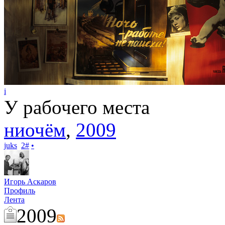
i
У рабочего места
ниочём
,
2009
juks
2
#
•
Игорь Аскаров
Профиль
Лента
2009