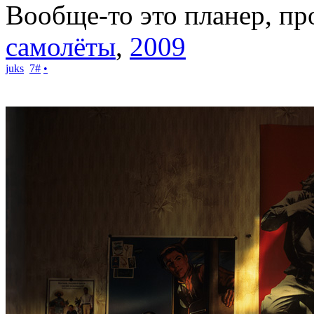
Вообще-то это планер, пр
самолёты
,
2009
juks
7
#
•