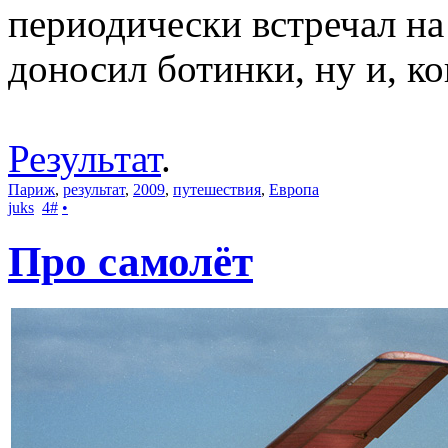
периодически встречал на
доносил ботинки, ну и, ко
Результат
.
Париж
,
результат
,
2009
,
путешествия
,
Европа
juks
4
#
•
Про самолёт