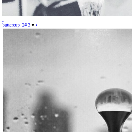
i
buttercup
2
#
3
♥
•