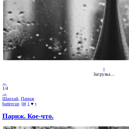
i
Загрузка…
←
1/4
→
Шанхай
,
Париж
buttercup
0
#
1
♥
•
Париж. Кое-что.