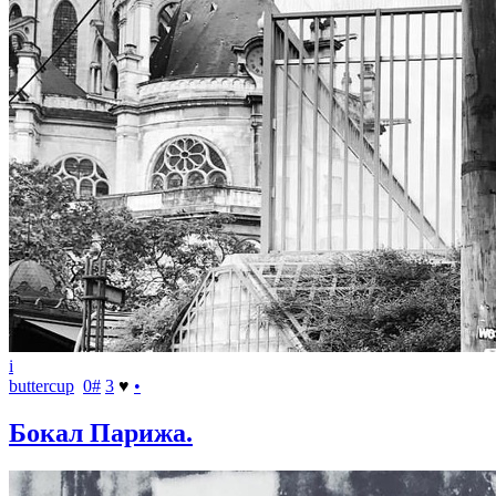
i
buttercup
0
#
3
♥
•
Бокал Парижа.