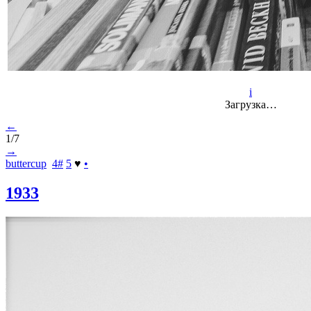
i
Загрузка…
←
1/7
→
buttercup
4
#
5
♥
•
1933