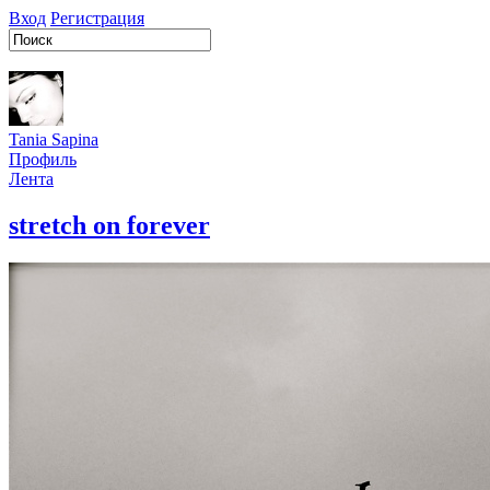
Вход
Регистрация
Tania Sapina
Профиль
Лента
stretch on forever