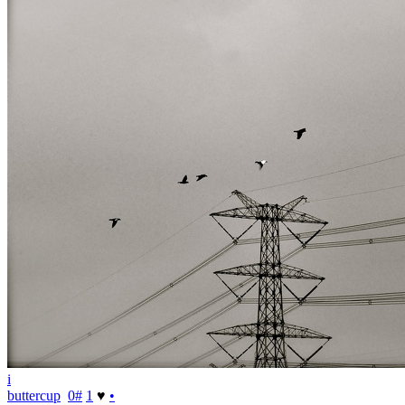
i
buttercup
0
#
1
♥
•