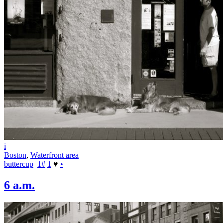
i
Boston
,
Waterfront area
buttercup
1
#
1
♥
•
6 a.m.