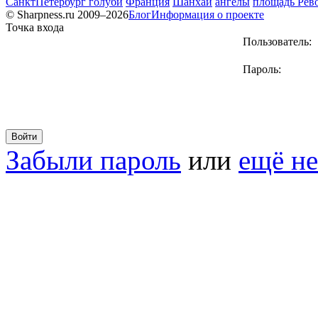
СанктПетербург голуби
Франция
Шанхай
ангелы
площадь Рев
© Sharpness.ru 2009–2026
Блог
Информация о проекте
Точка входа
Пользователь:
Пароль:
Забыли пароль
или
ещё не