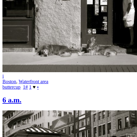
i
Boston
,
Waterfront area
buttercup
1
#
1
♥
•
6 a.m.