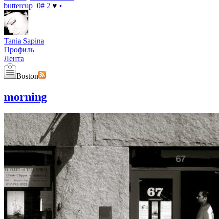
buttercup
0
#
2
♥
•
Tania Sapina
Профиль
Лента
Boston
morning