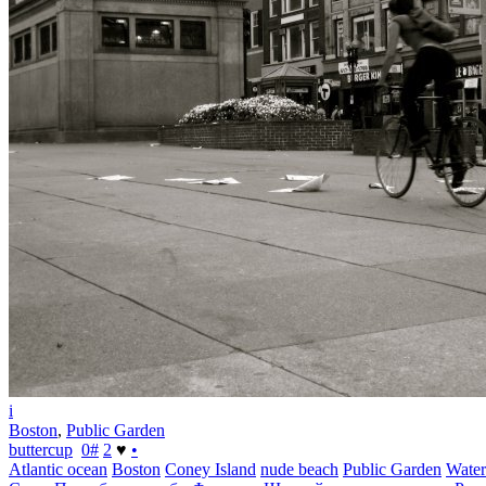
i
Boston
,
Public Garden
buttercup
0
#
2
♥
•
Atlantic ocean
Boston
Coney Island
nude beach
Public Garden
Water