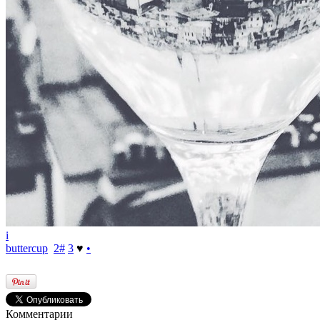
i
buttercup
2
#
3
♥
•
Комментарии