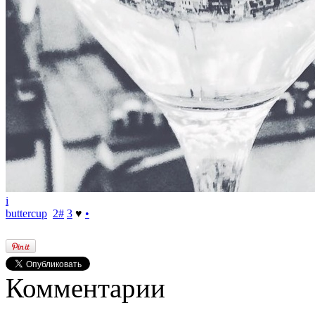
i
buttercup
2
#
3
♥
•
Комментарии