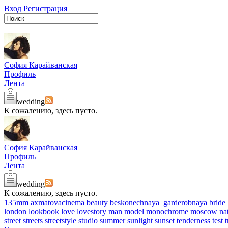
Вход
Регистрация
София Карайванская
Профиль
Лента
wedding
К сожалению, здесь пусто.
София Карайванская
Профиль
Лента
wedding
К сожалению, здесь пусто.
135mm
axmatovacinema
beauty
beskonechnaya_garderobnaya
bride
london
lookbook
love
lovestory
man
model
monochrome
moscow
na
street
streets
streetstyle
studio
summer
sunlight
sunset
tenderness
test
t