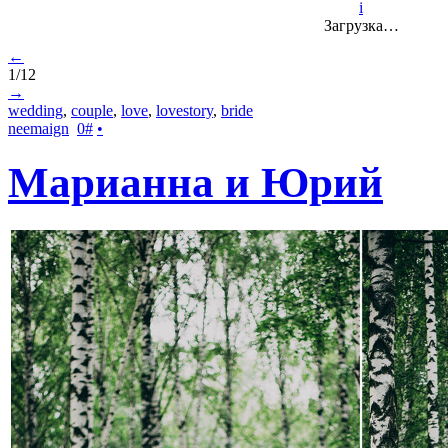
i
Загрузка…
←
1/12
→
wedding
,
couple
,
love
,
lovestory
,
bride
neemaign
0
#
•
Марианна и Юрий