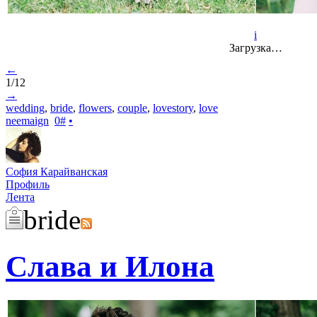
i
Загрузка…
←
1/12
→
wedding
,
bride
,
flowers
,
couple
,
lovestory
,
love
neemaign
0
#
•
София Карайванская
Профиль
Лента
bride
Слава и Илона