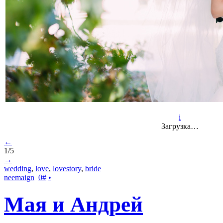
i
Загрузка…
←
1/5
→
wedding
,
love
,
lovestory
,
bride
neemaign
0
#
•
Мая и Андрей