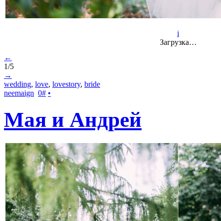
i
Загрузка…
←
1/5
→
wedding
,
love
,
lovestory
,
bride
neemaign
0
#
•
Мая и Андрей