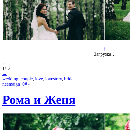
i
Загрузка…
←
1/13
→
wedding
,
couple
,
love
,
lovestory
,
bride
neemaign
0
#
•
Рома и Женя