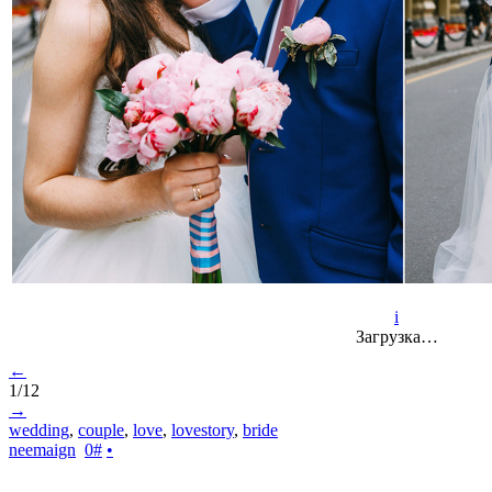
i
Загрузка…
←
1/12
→
wedding
,
couple
,
love
,
lovestory
,
bride
neemaign
0
#
•