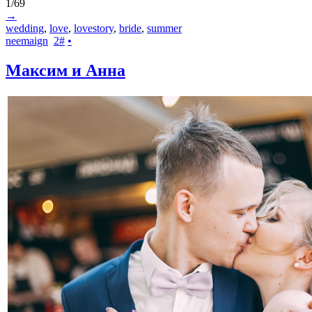
1/69
→
wedding
,
love
,
lovestory
,
bride
,
summer
neemaign
2
#
•
Максим и Анна