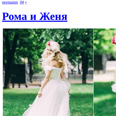
neemaign
0
#
•
Рома и Женя