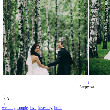
i
Загрузка…
←
1/13
→
wedding
,
couple
,
love
,
lovestory
,
bride