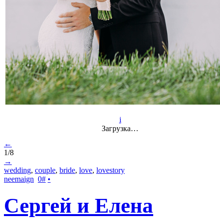
i
Загрузка…
←
1/8
→
wedding
,
couple
,
bride
,
love
,
lovestory
neemaign
0
#
•
Сергей и Елена