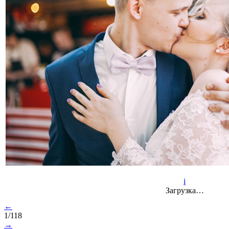
i
Загрузка…
←
1/118
→