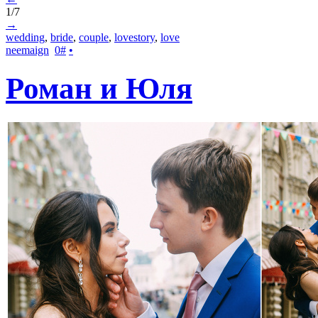
1/7
→
wedding
,
bride
,
couple
,
lovestory
,
love
neemaign
0
#
•
Роман и Юля