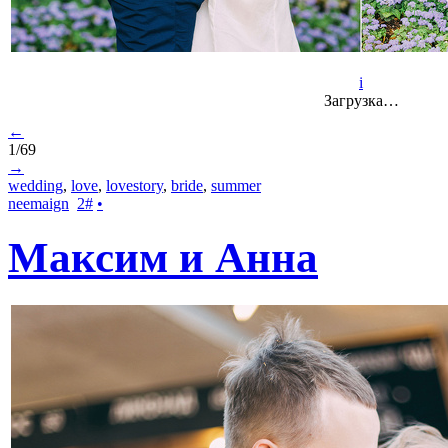
i
Загрузка…
←
1/69
→
wedding
,
love
,
lovestory
,
bride
,
summer
neemaign
2
#
•
Максим и Анна