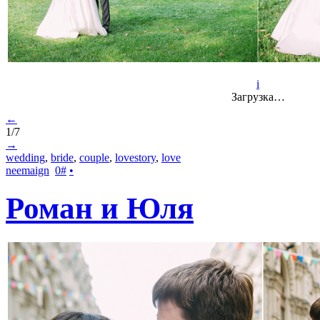
i
Загрузка…
←
1/7
→
wedding
,
bride
,
couple
,
lovestory
,
love
neemaign
0
#
•
Роман и Юля