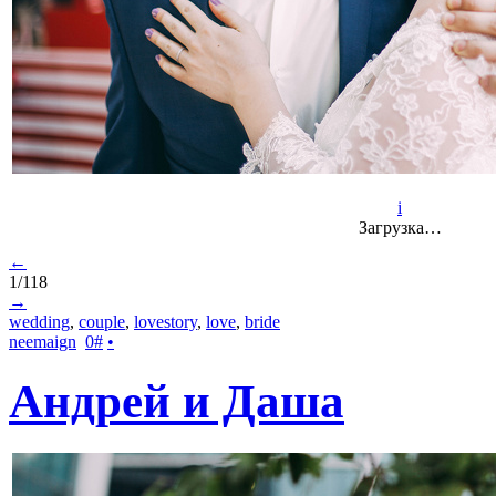
i
Загрузка…
←
1/118
→
wedding
,
couple
,
lovestory
,
love
,
bride
neemaign
0
#
•
Андрей и Даша