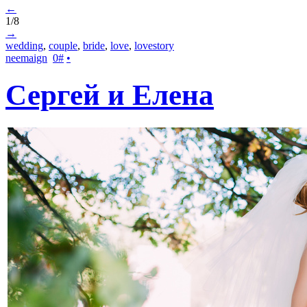
←
1/8
→
wedding
,
couple
,
bride
,
love
,
lovestory
neemaign
0
#
•
Сергей и Елена