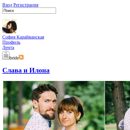
Вход
Регистрация
София Карайванская
Профиль
Лента
bride
Слава и Илона