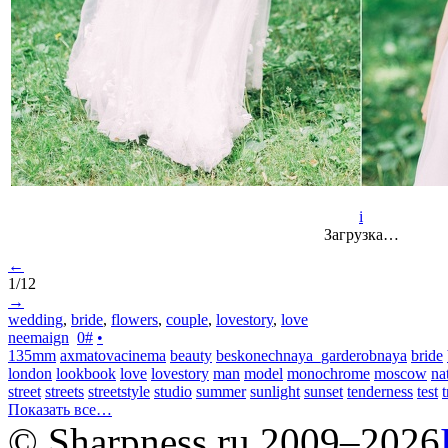
i
Загрузка…
←
1/12
→
wedding
,
bride
,
flowers
,
couple
,
lovestory
,
love
neemaign
0
#
•
135mm
axmatovacinema
beauty
beskonechnaya_garderobnaya
bride
london
lookbook
love
lovestory
man
model
monochrome
moscow
na
street
streets
streetstyle
studio
summer
sunlight
sunset
tenderness
test
t
Показать все…
© Sharpness.ru 2009–2026