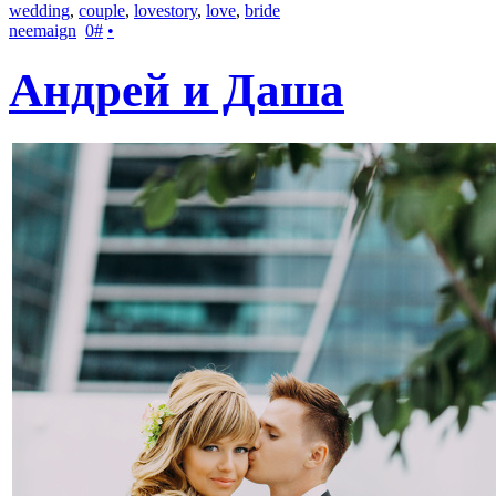
wedding
,
couple
,
lovestory
,
love
,
bride
neemaign
0
#
•
Андрей и Даша