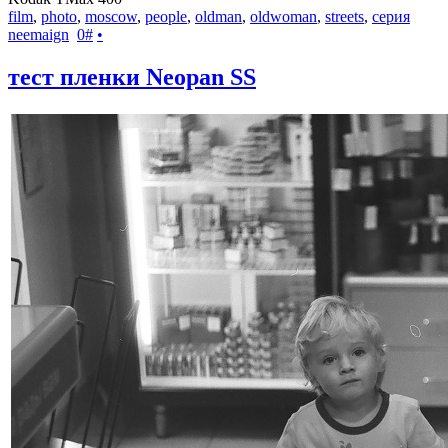
film
,
photo
,
moscow
,
people
,
oldman
,
oldwoman
,
streets
,
серия
neemaign
0
#
•
тест пленки Neopan SS