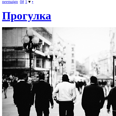
neemaign
0
#
1
♥
•
Прогулка