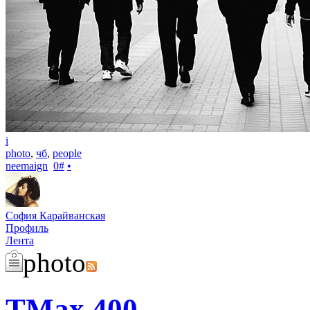
i
photo
,
чб
,
people
neemaign
0
#
•
София Карайванская
Профиль
Лента
photo
TMax 400