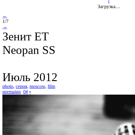
i
Загрузка…
←
1/7
→
Зенит ET
Neopan SS
Июль 2012
photo
,
серия
,
moscow
,
film
neemaign
0
#
•