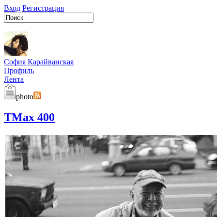
Вход
Регистрация
София Карайванская
Профиль
Лента
photo
TMax 400