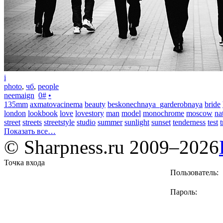
i
photo
,
чб
,
people
neemaign
0
#
•
135mm
axmatovacinema
beauty
beskonechnaya_garderobnaya
bride
london
lookbook
love
lovestory
man
model
monochrome
moscow
na
street
streets
streetstyle
studio
summer
sunlight
sunset
tenderness
test
t
Показать все…
© Sharpness.ru 2009–2026
Точка входа
Пользователь:
Пароль: