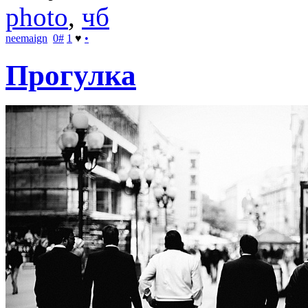
photo
,
чб
neemaign
0
#
1
♥
•
Прогулка