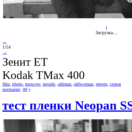
i
Загрузка…
←
1/14
→
Зенит ET
Kodak TMax 400
film
,
photo
,
moscow
,
people
,
oldman
,
oldwoman
,
streets
,
серия
neemaign
0
#
•
тест пленки Neopan S