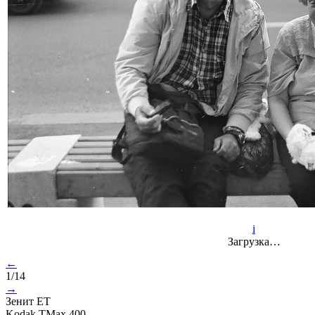
i
Загрузка…
←
1/14
→
Зенит ET
Kodak TMax 400