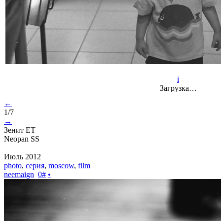
i
Загрузка…
←
1/7
→
Зенит ET
Neopan SS
Июль 2012
photo
,
серия
,
moscow
,
film
neemaign
0
#
•