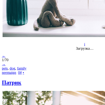
i
Загрузка…
←
1/70
→
pets
,
dog
,
family
neemaign
0
#
•
Патрик