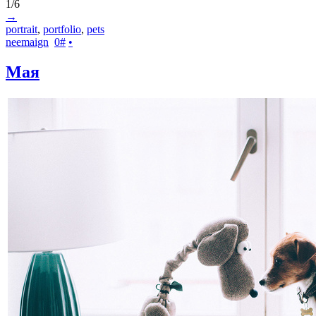
1/6
→
portrait
,
portfolio
,
pets
neemaign
0
#
•
Мая