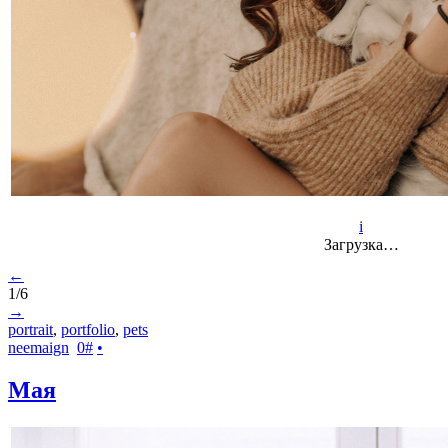
i
Загрузка…
←
1/6
→
portrait
,
portfolio
,
pets
neemaign
0
#
•
Мая