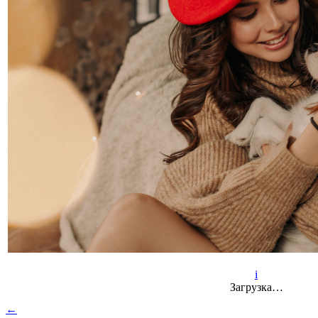
i
Загрузка…
←