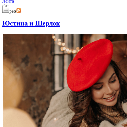
Лента
pets
Юстина и Шерлок