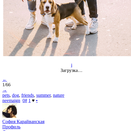
i
Загрузка…
←
1/66
→
pets
,
dog
,
friends
,
summer
,
nature
neemaign
0
#
1
♥
•
София Карайванская
Профиль