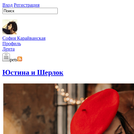
Вход
Регистрация
София Карайванская
Профиль
Лента
pets
Юстина и Шерлок