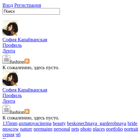
Вход
Регистрация
София Карайванская
Профиль
Лента
fashion
К сожалению, здесь пусто.
София Карайванская
Профиль
Лента
fashion
К сожалению, здесь пусто.
135mm
axmatovacinema
beauty
beskonechnaya_garderobnaya
bride
moscow
nature
neemaign
personal
pets
photo
places
portfolio
portrait
серия
чб