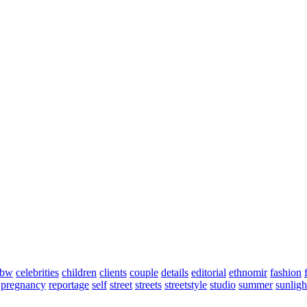
bw
celebrities
children
clients
couple
details
editorial
ethnomir
fashion
pregnancy
reportage
self
street
streets
streetstyle
studio
summer
sunligh