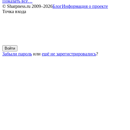
Показать все…
© Sharpness.ru 2009–2026
Блог
Информация о проекте
Точка входа
Забыли пароль
или
ещё не зарегистрировались
?