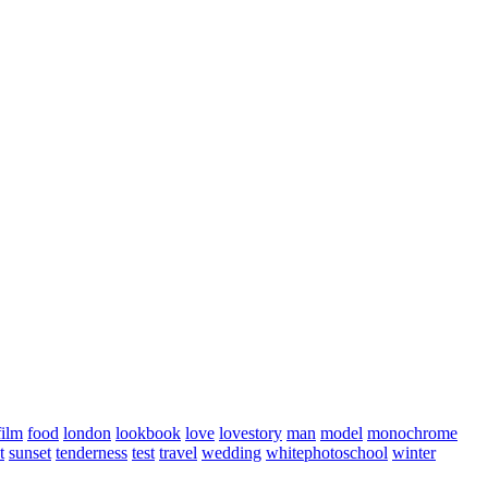
film
food
london
lookbook
love
lovestory
man
model
monochrome
t
sunset
tenderness
test
travel
wedding
whitephotoschool
winter