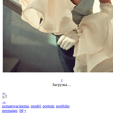
i
Загрузка…
←
1/7
→
axmatovacinema
,
model
,
portrait
,
portfolio
neemaign
0
#
•