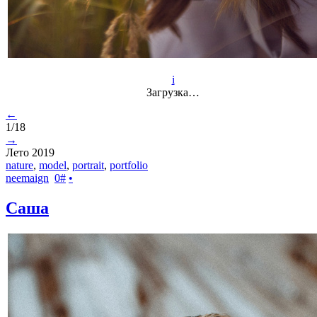
i
Загрузка…
←
1/18
→
Лето 2019
nature
,
model
,
portrait
,
portfolio
neemaign
0
#
•
Саша