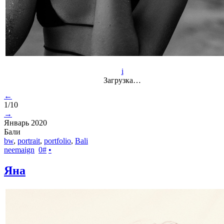
i
Загрузка…
←
1/10
→
Январь 2020
Бали
bw
,
portrait
,
portfolio
,
Bali
neemaign
0
#
•
Яна