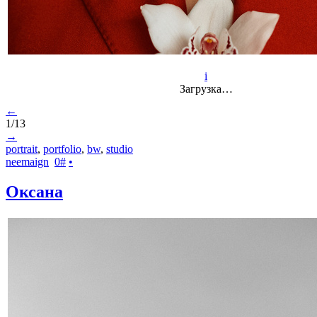
i
Загрузка…
←
1/13
→
portrait
,
portfolio
,
bw
,
studio
neemaign
0
#
•
Оксана