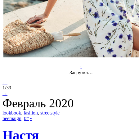
i
Загрузка…
←
1/39
→
Февраль 2020
lookbook
,
fashion
,
streetstyle
neemaign
0
#
•
Настя