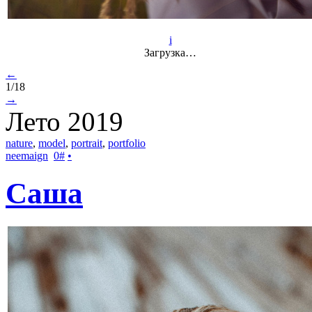
i
Загрузка…
←
1/18
→
Лето 2019
nature
,
model
,
portrait
,
portfolio
neemaign
0
#
•
Саша