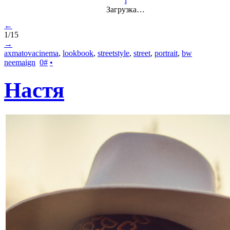
i
Загрузка…
←
1/15
→
axmatovacinema
,
lookbook
,
streetstyle
,
street
,
portrait
,
bw
neemaign
0
#
•
Настя