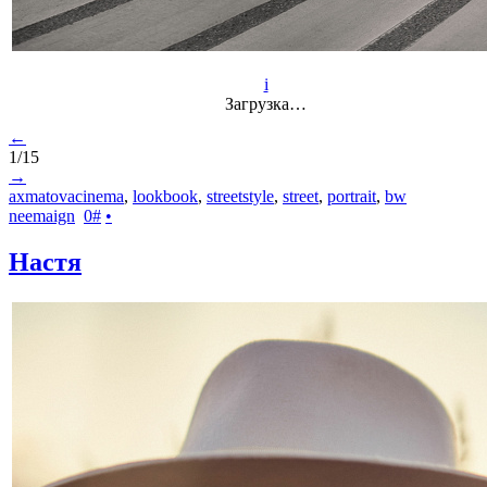
i
Загрузка…
←
1/15
→
axmatovacinema
,
lookbook
,
streetstyle
,
street
,
portrait
,
bw
neemaign
0
#
•
Настя