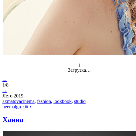
i
Загрузка…
←
1/8
→
Лето 2019
axmatovacinema
,
fashion
,
lookbook
,
studio
neemaign
0
#
•
Ханна