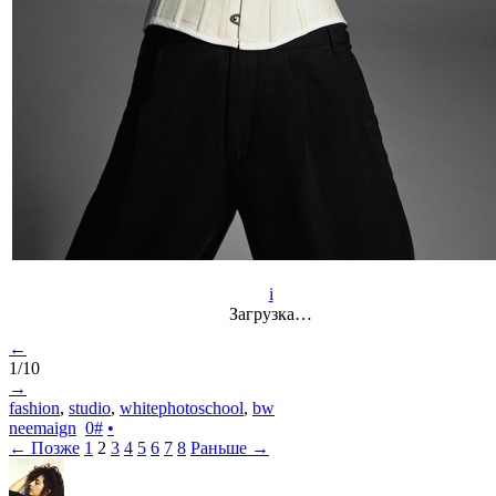
i
Загрузка…
←
1/10
→
fashion
,
studio
,
whitephotoschool
,
bw
neemaign
0
#
•
← Позже
1
2
3
4
5
6
7
8
Раньше →