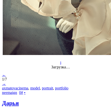
i
Загрузка…
←
1/7
→
axmatovacinema
,
model
,
portrait
,
portfolio
neemaign
0
#
•
Дарья