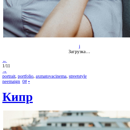
i
Загрузка…
←
1/11
→
portrait
,
portfolio
,
axmatovacinema
,
streetstyle
neemaign
0
#
•
Кипр