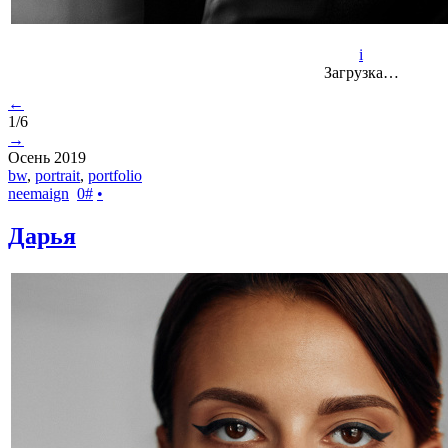
i
Загрузка…
←
1/6
→
Осень 2019
bw
,
portrait
,
portfolio
neemaign
0
#
•
Дарья