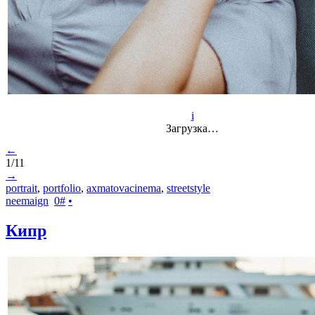
i
Загрузка…
←
1/11
→
portrait
,
portfolio
,
axmatovacinema
,
streetstyle
neemaign
0
#
•
Кипр