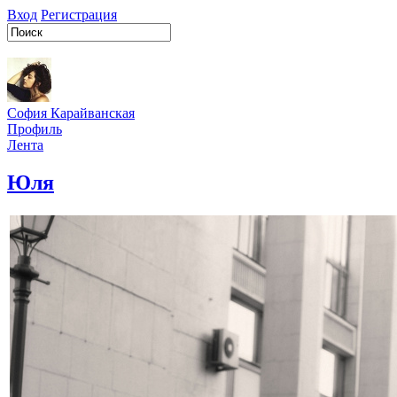
Вход
Регистрация
София Карайванская
Профиль
Лента
Юля