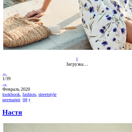
i
Загрузка…
←
1/39
→
Февраль 2020
lookbook
,
fashion
,
streetstyle
neemaign
0
#
•
Настя