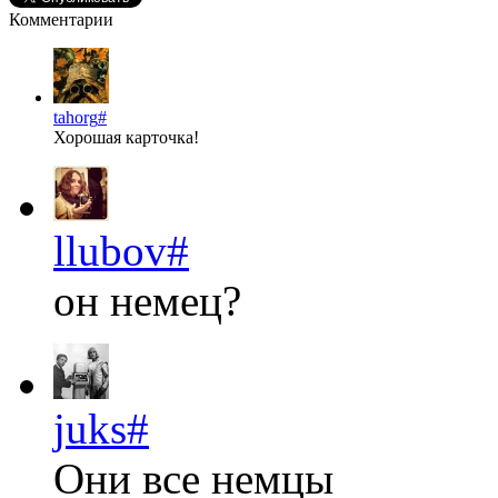
Комментарии
tahorg
#
Хорошая карточка!
llubov
#
он немец?
juks
#
Они все немцы