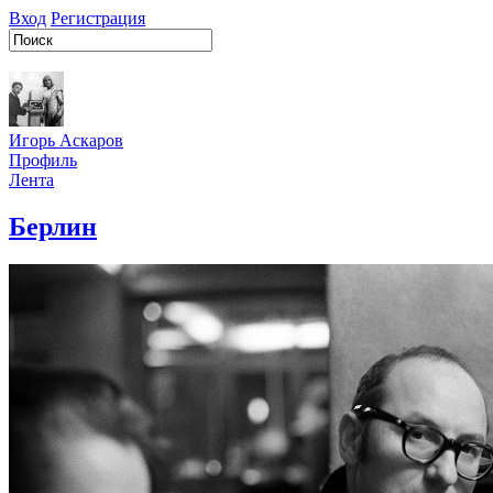
Вход
Регистрация
Игорь Аскаров
Профиль
Лента
Берлин