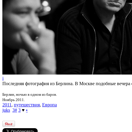
i
Последняя фотография из Берлина. В Москве подобные вечера с
Берлин, ночью в одном из баров.
Ноябрь 2011.
2011
,
путешествия
,
Европа
juks
3
#
3
♥
•