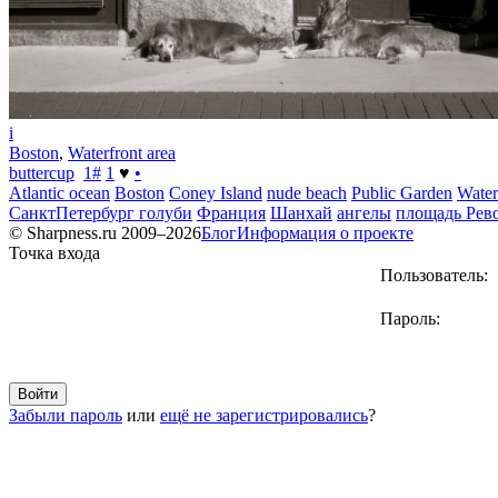
i
Boston
,
Waterfront area
buttercup
1
#
1
♥
•
Atlantic ocean
Boston
Coney Island
nude beach
Public Garden
Water
СанктПетербург голуби
Франция
Шанхай
ангелы
площадь Рев
© Sharpness.ru 2009–2026
Блог
Информация о проекте
Точка входа
Пользователь:
Пароль:
Забыли пароль
или
ещё не зарегистрировались
?