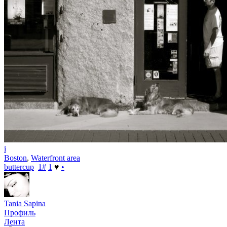
i
Boston
,
Waterfront area
buttercup
1
#
1
♥
•
Tania Sapina
Профиль
Лента