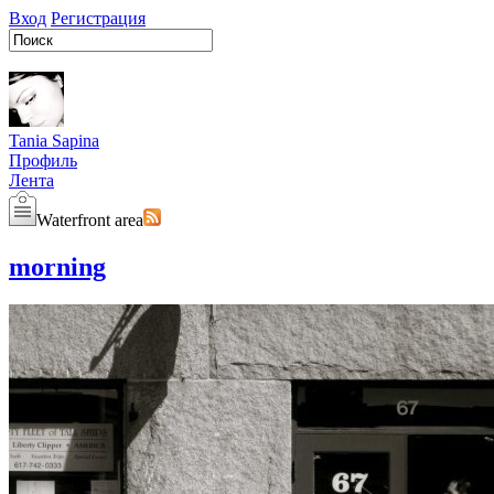
Вход
Регистрация
Tania Sapina
Профиль
Лента
Waterfront area
morning