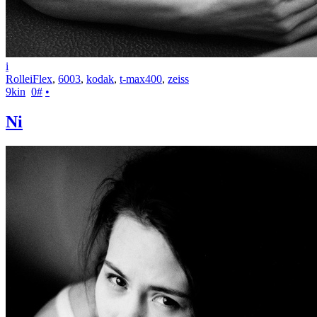
i
RolleiFlex
,
6003
,
kodak
,
t-max400
,
zeiss
9kin
0
#
•
Ni