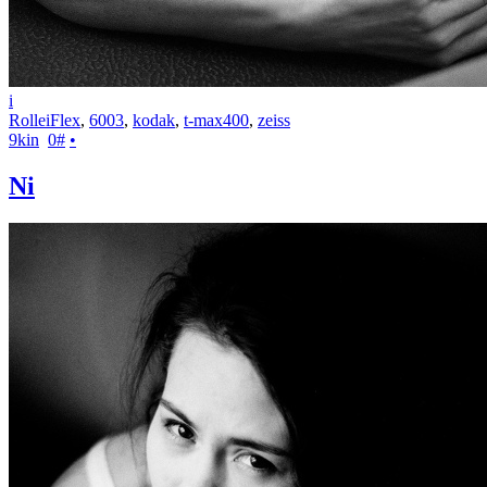
i
RolleiFlex
,
6003
,
kodak
,
t-max400
,
zeiss
9kin
0
#
•
Ni