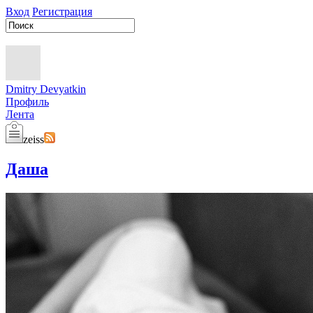
Вход
Регистрация
Dmitry Devyatkin
Профиль
Лента
zeiss
Даша