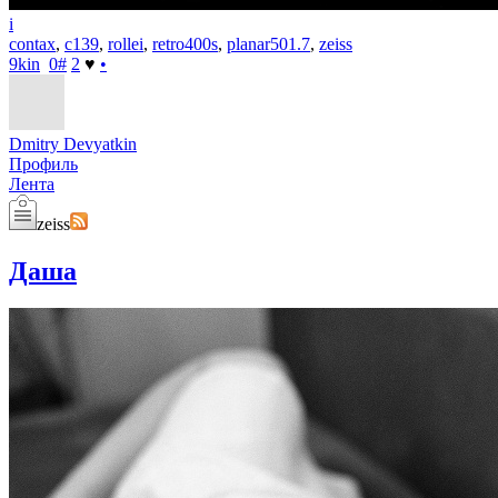
i
contax
,
c139
,
rollei
,
retro400s
,
planar501.7
,
zeiss
9kin
0
#
2
♥
•
Dmitry Devyatkin
Профиль
Лента
zeiss
Даша