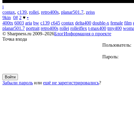
i
contax
,
c139
,
rollei
,
retro400s
,
planar501.7
,
zeiss
9kin
0
#
2
♥
•
400tx
6003
aria
bw
c139
c645
contax
delta400
double-x
female
film
planar501.7
portrait
retro400s
rollei
rolleiflex
t-max400
tmy400
wom
© Sharpness.ru 2009–2026
Блог
Информация о проекте
Точка входа
Пользователь:
Пароль:
Забыли пароль
или
ещё не зарегистрировались
?