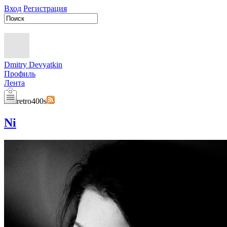
Вход
Регистрация
Dmitry Devyatkin
Профиль
Лента
retro400s
Ni