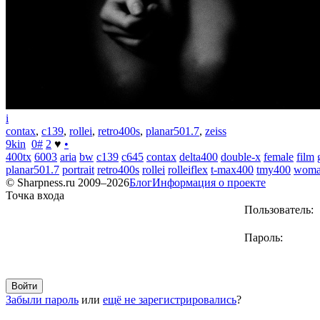
i
contax
,
c139
,
rollei
,
retro400s
,
planar501.7
,
zeiss
9kin
0
#
2
♥
•
400tx
6003
aria
bw
c139
c645
contax
delta400
double-x
female
film
planar501.7
portrait
retro400s
rollei
rolleiflex
t-max400
tmy400
wom
© Sharpness.ru 2009–2026
Блог
Информация о проекте
Точка входа
Пользователь:
Пароль:
Забыли пароль
или
ещё не зарегистрировались
?