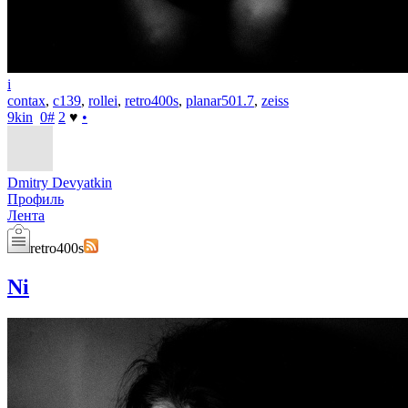
i
contax
,
c139
,
rollei
,
retro400s
,
planar501.7
,
zeiss
9kin
0
#
2
♥
•
Dmitry Devyatkin
Профиль
Лента
retro400s
Ni