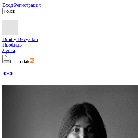
Вход
Регистрация
Dmitry Devyatkin
Профиль
Лента
h1. kodak
***