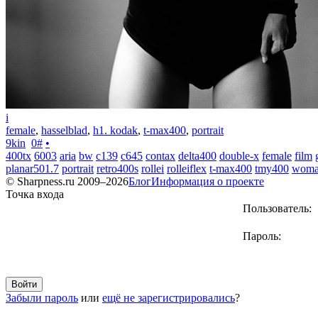
i
female
,
hasselblad
,
h1. kodak
,
t-max400
,
portrait
9kin
0
#
•
400tx
6003
aria
bw
c139
c645
contax
delta400
double-x
female
film
planar501.7
portrait
retro400s
rollei
rolleiflex
t-max400
tmy400
wom
© Sharpness.ru 2009–2026
Блог
Информация о проекте
Точка входа
Пользователь:
Пароль:
Забыли пароль
или
ещё не зарегистрировались
?