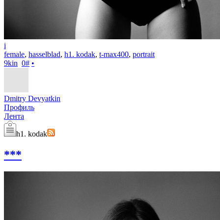
i
female
,
hasselblad
,
h1. kodak
,
t-max400
,
portrait
9kin
0
#
•
Dmitry Devyatkin
Профиль
Лента
h1. kodak
***