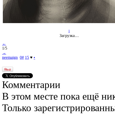
i
Загрузка…
←
1/5
→
neemaign
0
#
15
♥
•
Комментарии
В этом месте пока ещё ни
Только зарегистрированны