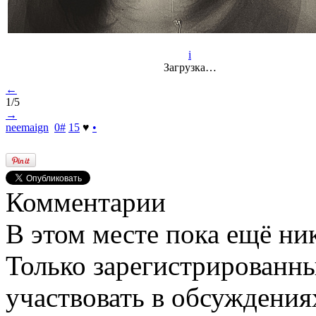
i
Загрузка…
←
1/5
→
neemaign
0
#
15
♥
•
Комментарии
В этом месте пока ещё ни
Только зарегистрированны
участвовать в обсуждения