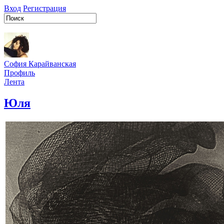
Вход
Регистрация
София Карайванская
Профиль
Лента
Юля