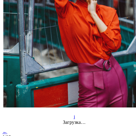
i
Загрузка…
←