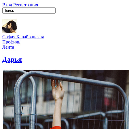
Вход
Регистрация
София Карайванская
Профиль
Лента
Дарья