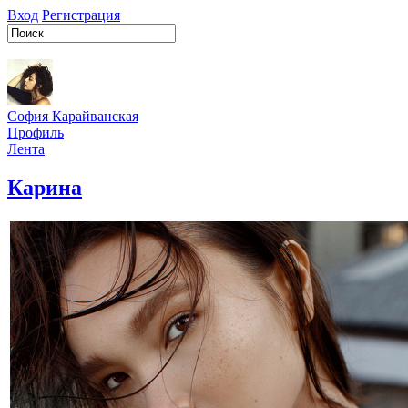
Вход
Регистрация
София Карайванская
Профиль
Лента
Карина