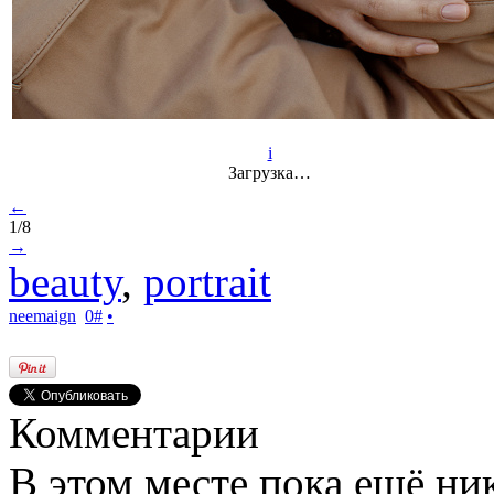
i
Загрузка…
←
1/8
→
beauty
,
portrait
neemaign
0
#
•
Комментарии
В этом месте пока ещё ни