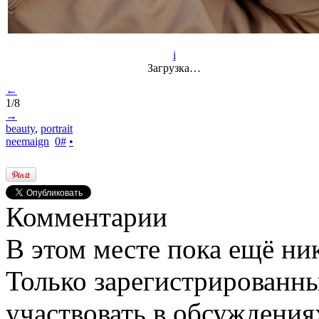
i
Загрузка…
←
1/8
→
beauty
,
portrait
neemaign
0
#
•
Комментарии
В этом месте пока ещё ни
Только зарегистрированны
участвовать в обсуждения