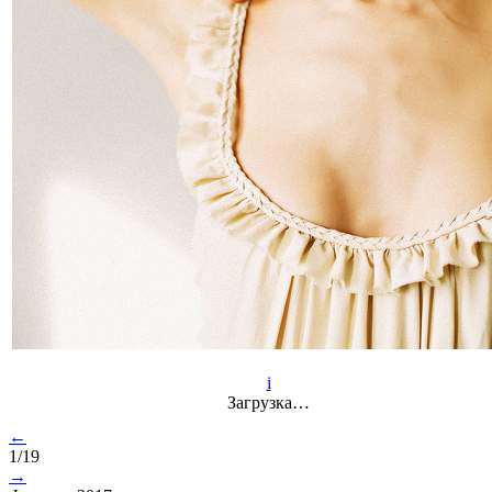
i
Загрузка…
←
1/19
→