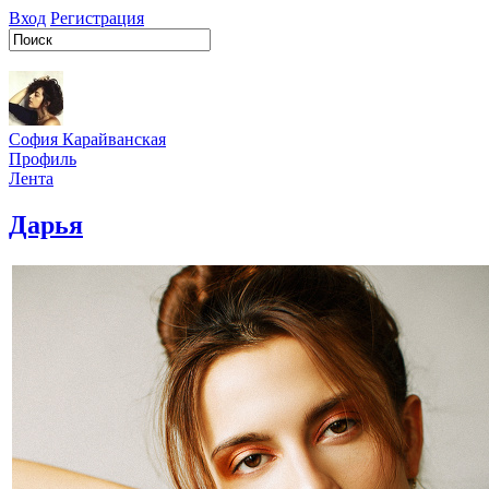
Вход
Регистрация
София Карайванская
Профиль
Лента
Дарья