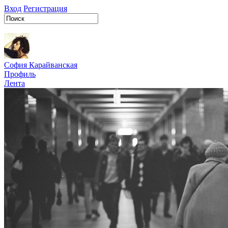
Вход
Регистрация
София Карайванская
Профиль
Лента