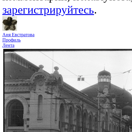
зарегистрируйтесь
.
Аня Евстратова
Профиль
Лента