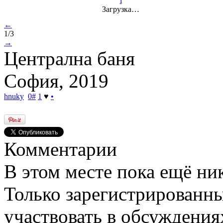
i
Загрузка…
←
1/3
→
Централна баня
София, 2019
hnuky
0
#
1
♥
•
Комментарии
В этом месте пока ещё ни
Только зарегистрированны
участвовать в обсуждения