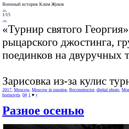
Военный историк Клим Жуков
←
1/15
→
«Турнир святого Георгия»
рыцарского джостинга, г
поединков на двуручных т
Зарисовка из-за кулис тур
2017
,
Moscow
,
Moscow in passing
,
Reconstructor
,
digital photo
,
Mon
borisovris
0
#
1
♥
•
Разное осенью