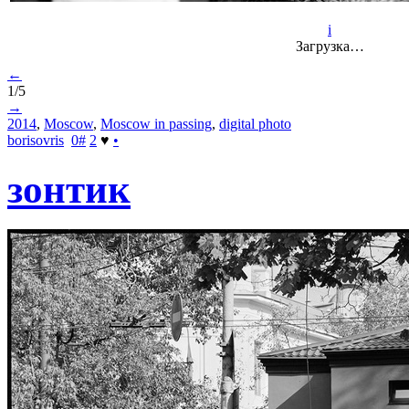
i
Загрузка…
←
1/5
→
2014
,
Moscow
,
Moscow in passing
,
digital photo
borisovris
0
#
2
♥
•
зонтик