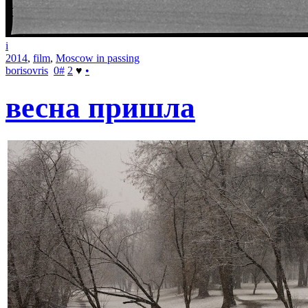
i
2014
,
film
,
Moscow in passing
borisovris
0
#
2
♥
•
весна пришла