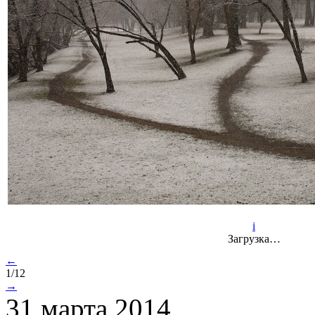
i
Загрузка…
←
1/12
→
31 марта 2014