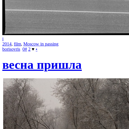
i
2014
,
film
,
Moscow in passing
borisovris
0
#
2
♥
•
весна пришла