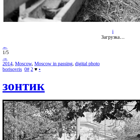
i
Загрузка…
←
1/5
→
2014
,
Moscow
,
Moscow in passing
,
digital photo
borisovris
0
#
2
♥
•
зонтик