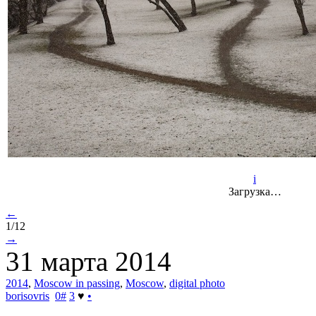
i
Загрузка…
←
1/12
→
31 марта 2014
2014
,
Moscow in passing
,
Moscow
,
digital photo
borisovris
0
#
3
♥
•