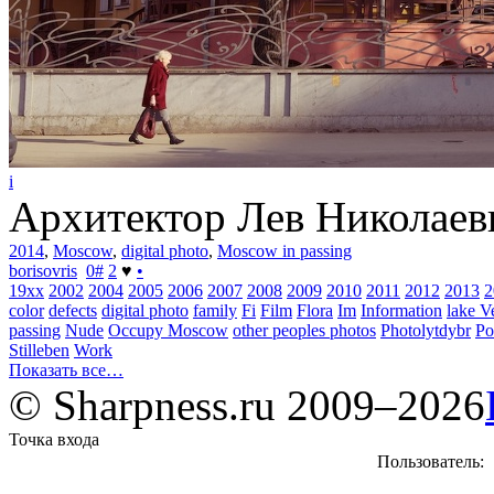
i
Архитектор Лев Николаев
2014
,
Moscow
,
digital photo
,
Moscow in passing
borisovris
0
#
2
♥
•
19xx
2002
2004
2005
2006
2007
2008
2009
2010
2011
2012
2013
2
color
defects
digital photo
family
Fi
Film
Flora
Im
Information
lake V
passing
Nude
Occupy Moscow
other peoples photos
Photolytdybr
Po
Stilleben
Work
Показать все…
© Sharpness.ru 2009–2026
Точка входа
Пользователь: