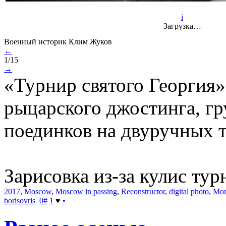
i
Загрузка…
Военный историк Клим Жуков
←
1/15
→
«Турнир святого Георгия»
рыцарского джостинга, г
поединков на двуручных т
Зарисовка из-за кулис тур
2017
,
Moscow
,
Moscow in passing
,
Reconstructor
,
digital photo
,
Mon
borisovris
0
#
1
♥
•