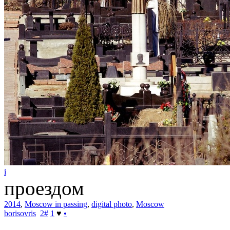
i
проездом
2014
,
Moscow in passing
,
digital photo
,
Moscow
borisovris
2
#
1
♥
•