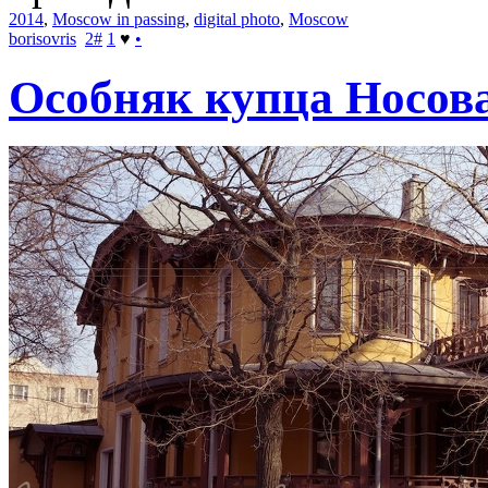
2014
,
Moscow in passing
,
digital photo
,
Moscow
borisovris
2
#
1
♥
•
Особняк купца Носов