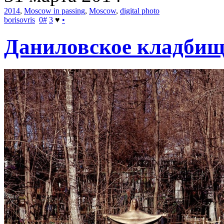
2014
,
Moscow in passing
,
Moscow
,
digital photo
borisovris
0
#
3
♥
•
Даниловское кладбищ