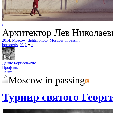
i
Архитектор Лев Николаев
2014
,
Moscow
,
digital photo
,
Moscow in passing
borisovris
0
#
2
♥
•
Денис Борисов-Рис
Профиль
Лента
Moscow in passing
Турнир святого Георг