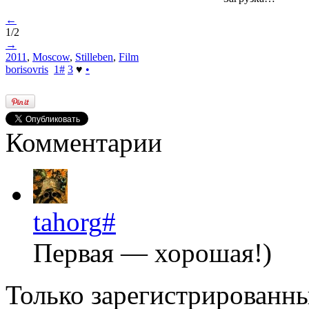
←
1/2
→
2011
,
Moscow
,
Stilleben
,
Film
borisovris
1
#
3
♥
•
Комментарии
tahorg
#
Первая — хорошая!)
Только зарегистрированны