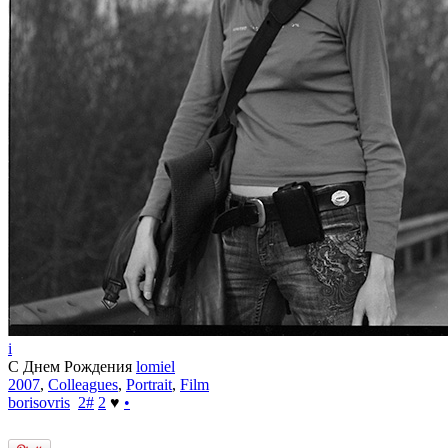
i
С Днем Рождения
lomiel
2007
,
Colleagues
,
Portrait
,
Film
borisovris
2
#
2
♥
•