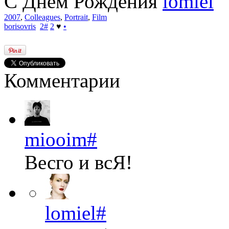
С Днем Рождения
lomiel
2007
,
Colleagues
,
Portrait
,
Film
borisovris
2
#
2
♥
•
Комментарии
miooim
#
Весго и всЯ!
lomiel
#