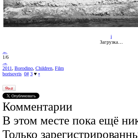
i
Загрузка…
←
1/6
→
2011
,
Borodino
,
Children
,
Film
borisovris
0
#
3
♥
•
Комментарии
В этом месте пока ещё ни
Только зарегистрированны