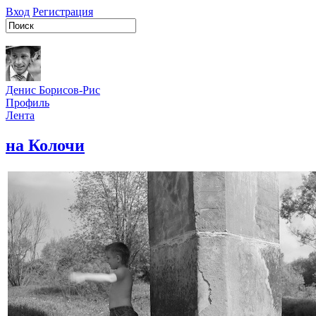
Вход
Регистрация
Денис Борисов-Рис
Профиль
Лента
на Колочи