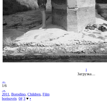
i
Загрузка…
←
1/6
→
2011
,
Borodino
,
Children
,
Film
borisovris
0
#
3
♥
•