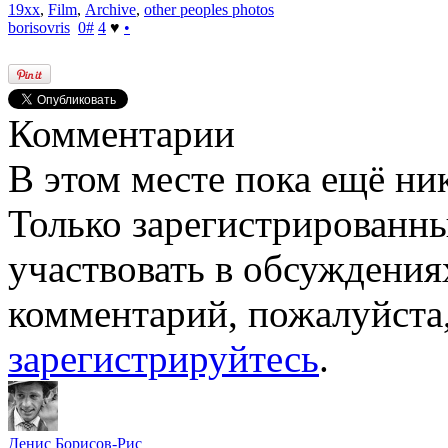
19xx
,
Film
,
Archive
,
other peoples photos
borisovris
0
#
4
♥
•
Комментарии
В этом месте пока ещё ни
Только зарегистрированны
участвовать в обсуждения
комментарий, пожалуйста
зарегистрируйтесь
.
Денис Борисов-Рис