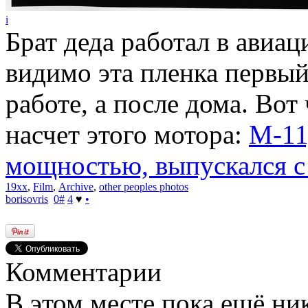
i
Брат деда работал в ави
видимо эта пленка первый
работе, а после дома. Вот
насчет этого мотора:
М-11
мощностью, выпускался с 
19xx
,
Film
,
Archive
,
other peoples photos
borisovris
0
#
4
♥
•
Комментарии
В этом месте пока ещё ни