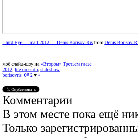
Third Eye — mart 2012 — Denis Borisov-Ris
from
Denis Borisov-R
моё слайд-шоу на
«Втором» Третьем глазе
2012
,
life on earth
,
slideshow
borisovris
0
#
2
♥
•
Комментарии
В этом месте пока ещё ни
Только зарегистрированны