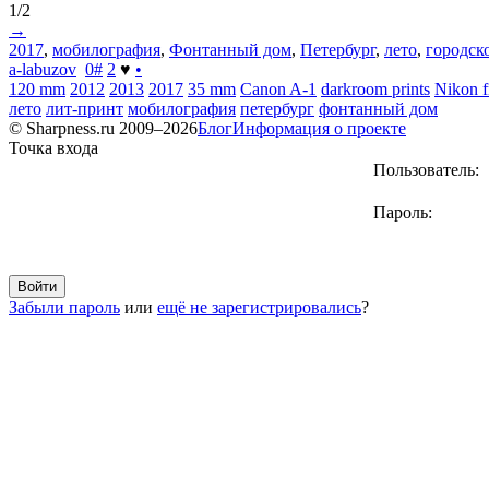
1/2
→
2017
,
мобилография
,
Фонтанный дом
,
Петербург
,
лето
,
городск
a-labuzov
0
#
2
♥
•
120 mm
2012
2013
2017
35 mm
Canon A-1
darkroom prints
Nikon 
лето
лит-принт
мобилография
петербург
фонтанный дом
© Sharpness.ru 2009–2026
Блог
Информация о проекте
Точка входа
Пользователь:
Пароль:
Забыли пароль
или
ещё не зарегистрировались
?