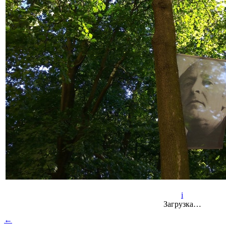
i
Загрузка…
←