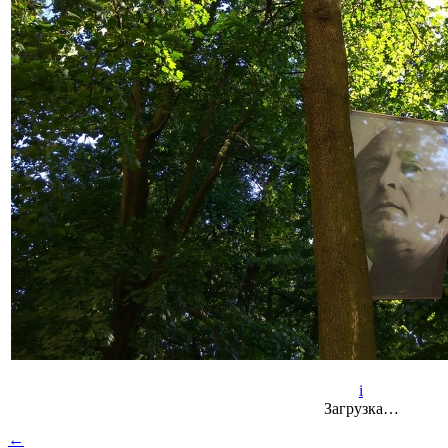
i
Загрузка…
←