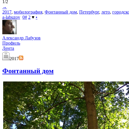
1/2
→
2017
,
мобилография
,
Фонтанный дом
,
Петербург
,
лето
,
городск
a-labuzov
0
#
2
♥
•
Александр Лабузов
Профиль
Лента
2017
Фонтанный дом