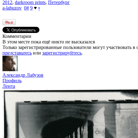
2012
,
darkroom prints
,
Петербург
a-labuzov
0
#
9
♥
•
Комментарии
В этом месте пока ещё никто не высказался
Только зарегистрированные пользователи могут участвовать в 
представьтесь
или
зарегистрируйтесь
.
Александр Лабузов
Профиль
Лента