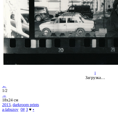
i
Загрузка…
←
1/2
→
18х24 см
2013
,
darkroom prints
a-labuzov
0
#
3
♥
•