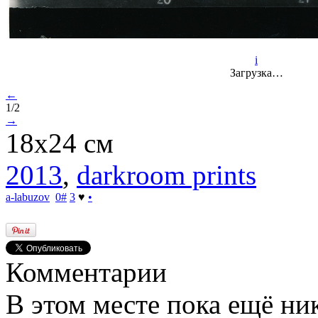
i
Загрузка…
←
1/2
→
18х24 см
2013
,
darkroom prints
a-labuzov
0
#
3
♥
•
Комментарии
В этом месте пока ещё ни