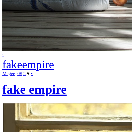
i
fakeempire
Mcgee
0
#
5
♥
•
fake empire