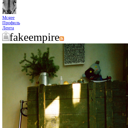
Mcgee
Профиль
Лента
fakeempire