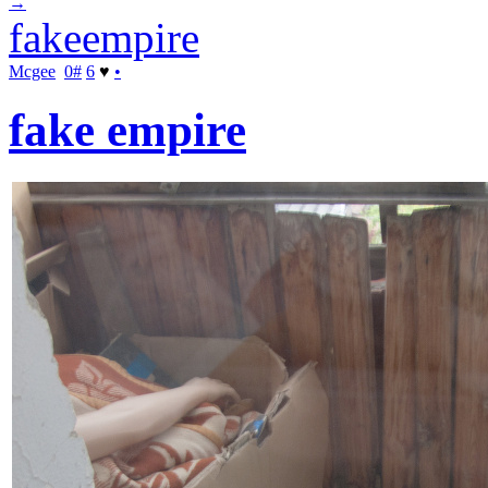
→
fakeempire
Mcgee
0
#
6
♥
•
fake empire