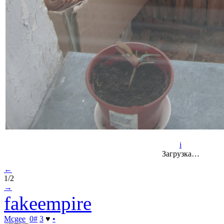
i
Загрузка…
←
1/2
→
fakeempire
Mcgee
0
#
3
♥
•