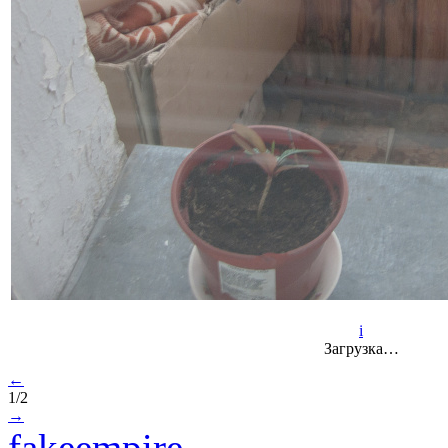
i
Загрузка…
←
1/2
→
fakeempire