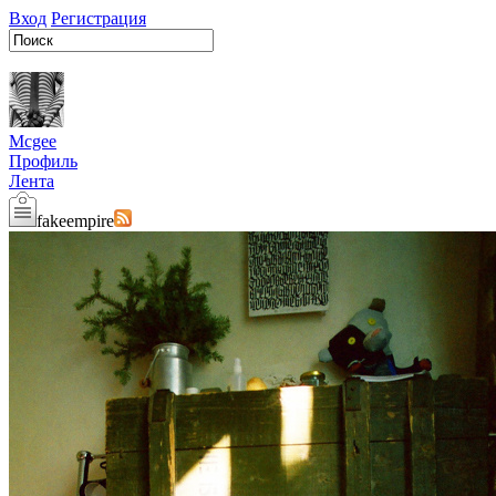
Вход
Регистрация
Mcgee
Профиль
Лента
fakeempire