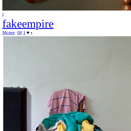
i
fakeempire
Mcgee
0
#
1
♥
•