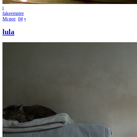
i
fakeempire
Mcgee
0
#
•
lula