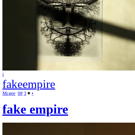
i
fakeempire
Mcgee
0
#
3
♥
•
fake empire