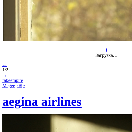
i
Загрузка…
←
1/2
→
fakeempire
Mcgee
0
#
•
аegina аirlines