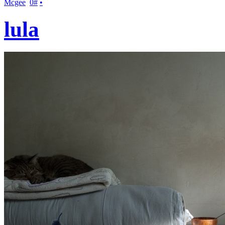
Mcgee
0
#
•
lula