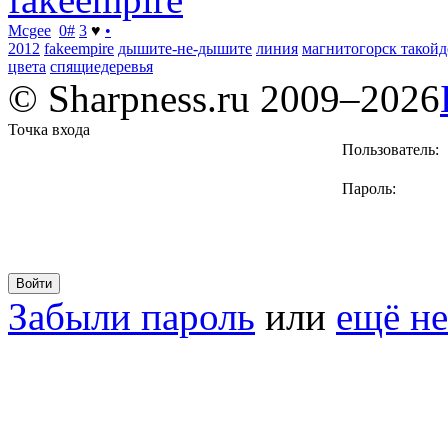
Mcgee
0
#
3
♥
•
2012
fakeempire
дышите-не-дышите
линия
магнитогорск такойд
цвета
спящиедеревья
© Sharpness.ru 2009–2026
Точка входа
Пользователь:
Пароль:
Забыли пароль
или
ещё не