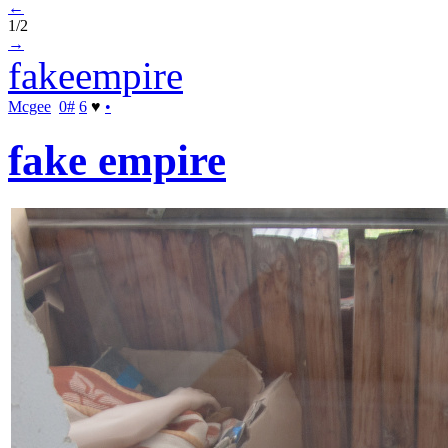
←
1/2
→
fakeempire
Mcgee
0
#
6
♥
•
fake empire