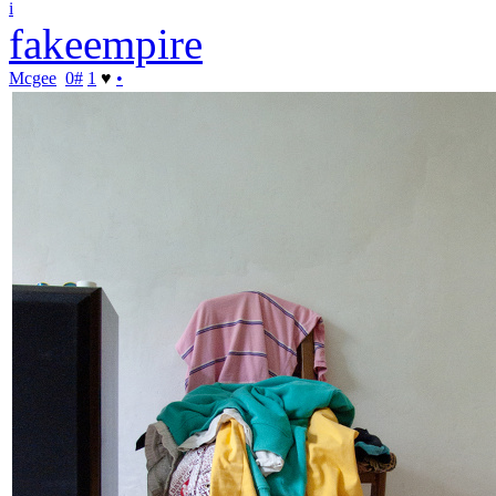
i
fakeempire
Mcgee
0
#
1
♥
•