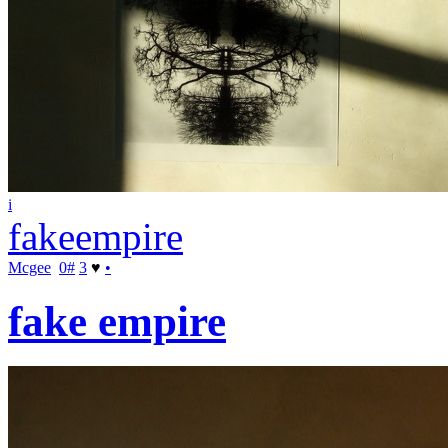
i
fakeempire
Mcgee
0
#
3
♥
•
fake empire