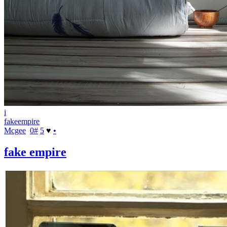
i
fakeempire
Mcgee
0
#
5
♥
•
fake empire