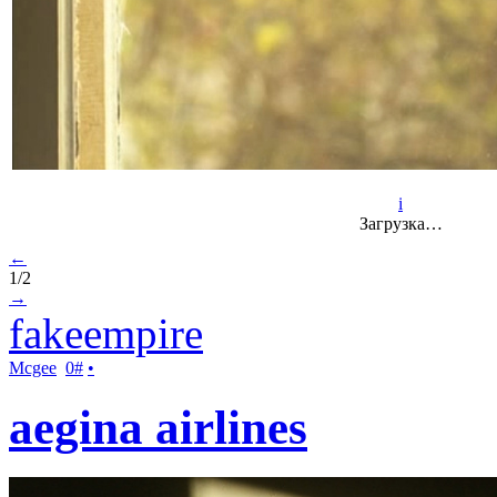
i
Загрузка…
←
1/2
→
fakeempire
Mcgee
0
#
•
аegina аirlines