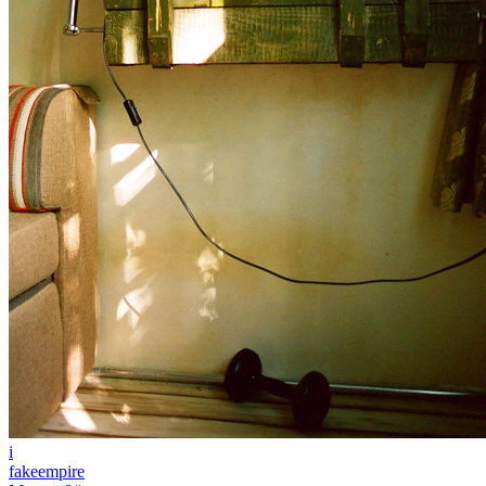
i
fakeempire