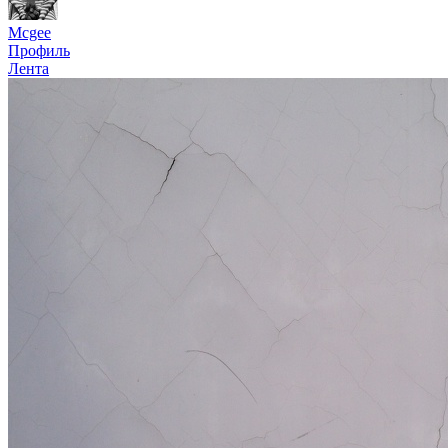
Mcgee
Профиль
Лента