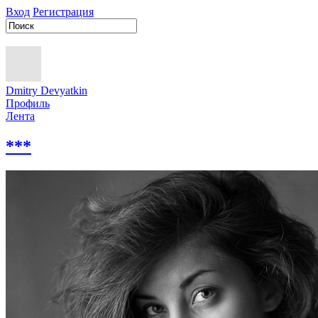
Вход
Регистрация
Dmitry Devyatkin
Профиль
Лента
***