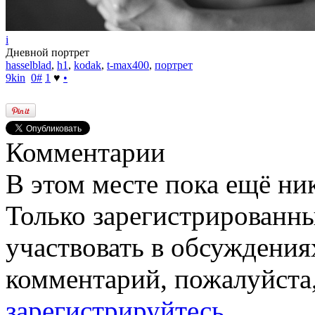
i
Дневной портрет
hasselblad
,
h1
,
kodak
,
t-max400
,
портрет
9kin
0
#
1
♥
•
Комментарии
В этом месте пока ещё ни
Только зарегистрированны
участвовать в обсуждения
комментарий, пожалуйста
зарегистрируйтесь
.