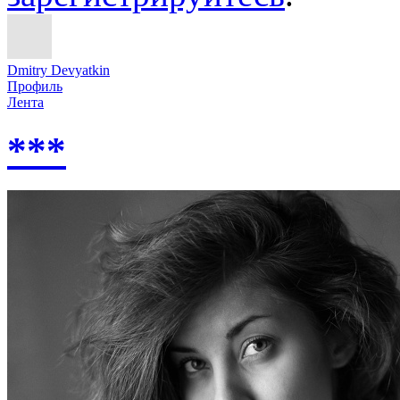
Dmitry Devyatkin
Профиль
Лента
***