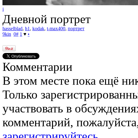
i
Дневной портрет
hasselblad
,
h1
,
kodak
,
t-max400
,
портрет
9kin
0
#
1
♥
•
Комментарии
В этом месте пока ещё ни
Только зарегистрированны
участвовать в обсуждения
комментарий, пожалуйста
зарегистрируйтесь
.