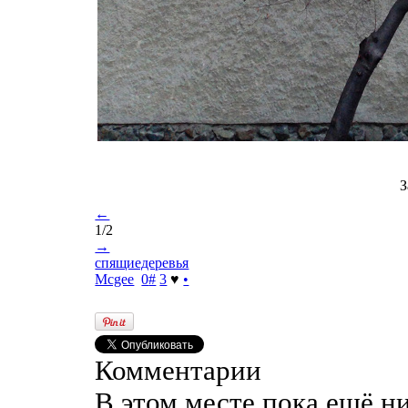
З
←
1/2
→
спящиедеревья
Mcgee
0
#
3
♥
•
Комментарии
В этом месте пока ещё н